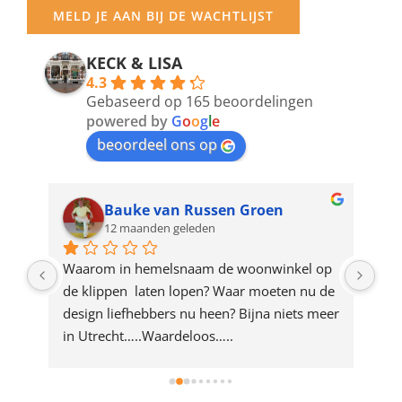
your
MELD JE AAN BIJ DE WACHTLIJST
email
address
KECK & LISA
4.3
to
Gebaseerd op 165 beoordelingen
join
powered by
G
o
o
g
l
e
beoordeel ons op
the
waitlist
for
Bauke van Russen Groen
12 maanden geleden
this
product
ze 
Waarom in hemelsnaam de woonwinkel op 
Gew
e 
de klippen  laten lopen? Waar moeten nu de 
mak
rd 
design liefhebbers nu heen? Bijna niets meer 
vri
 
in Utrecht…..Waardeloos…..