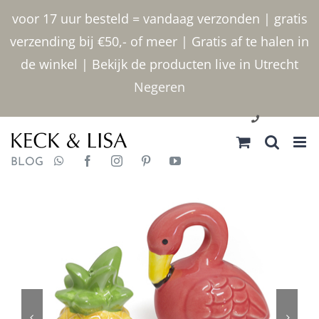
Ga
voor 17 uur besteld = vandaag verzonden | gratis
naar
verzending bij €50,- of meer | Gratis af te halen in
inhoud
de winkel | Bekijk de producten live in Utrecht
Negeren
030 2400000
BLOG