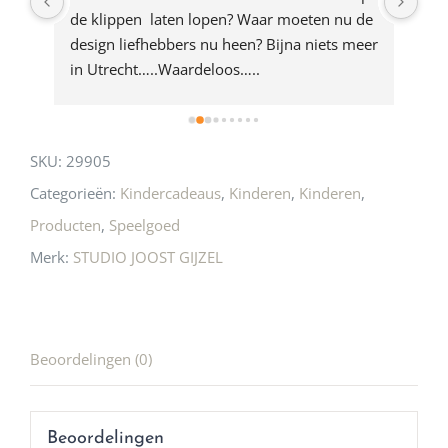
e 
de klippen  laten lopen? Waar moeten nu de 
mak
rd 
design liefhebbers nu heen? Bijna niets meer 
vri
 
in Utrecht…..Waardeloos…..
SKU:
29905
Categorieën:
Kindercadeaus
,
Kinderen
,
Kinderen
,
Producten
,
Speelgoed
Merk:
STUDIO JOOST GIJZEL
Beoordelingen (0)
Beoordelingen