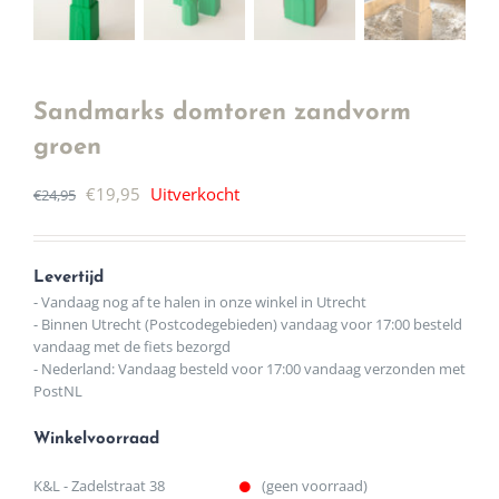
Sandmarks domtoren zandvorm
groen
Oorspronkelijke
Huidige
€
19,95
Uitverkocht
€
24,95
prijs
prijs
was:
is:
Levertijd
€24,95.
€19,95.
- Vandaag nog af te halen in onze winkel in Utrecht
- Binnen Utrecht (Postcodegebieden) vandaag voor 17:00 besteld
vandaag met de fiets bezorgd
- Nederland: Vandaag besteld voor 17:00 vandaag verzonden met
PostNL
Winkelvoorraad
K&L - Zadelstraat 38
(geen voorraad)