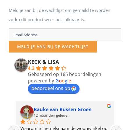
Meld je aan bij de wachtlijst om gemaild te worden
zodra dit product weer beschikbaar is.
Enter
your
MELD JE AAN BIJ DE WACHTLIJST
email
address
KECK & LISA
4.3
to
Gebaseerd op 165 beoordelingen
join
powered by
G
o
o
g
l
e
beoordeel ons op
the
waitlist
for
Bauke van Russen Groen
12 maanden geleden
this
product
ze 
Waarom in hemelsnaam de woonwinkel op 
Gew