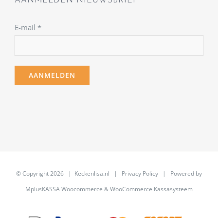
AANMELDEN NIEUWSBRIEF
E-mail
*
© Copyright
2026 | Keckenlisa.nl |
Privacy Policy
| Powered by
MplusKASSA Woocommerce
&
WooCommerce Kassasysteem