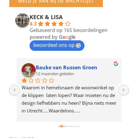
MELD JE AAN BIJ DE WACHTLIJST
email
address
KECK & LISA
4.3
to
Gebaseerd op 165 beoordelingen
join
powered by
G
o
o
g
l
e
beoordeel ons op
the
waitlist
for
Bauke van Russen Groen
12 maanden geleden
this
product
ze 
Waarom in hemelsnaam de woonwinkel op 
Gew
e 
de klippen  laten lopen? Waar moeten nu de 
mak
rd 
design liefhebbers nu heen? Bijna niets meer 
vri
 
in Utrecht…..Waardeloos…..