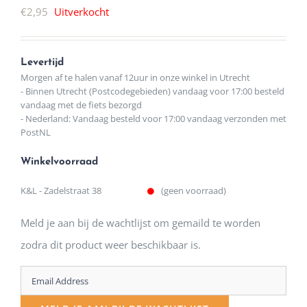
€
2,95
Uitverkocht
Levertijd
Morgen af te halen vanaf 12uur in onze winkel in Utrecht
- Binnen Utrecht (Postcodegebieden) vandaag voor 17:00 besteld
vandaag met de fiets bezorgd
- Nederland: Vandaag besteld voor 17:00 vandaag verzonden met
PostNL
Winkelvoorraad
K&L - Zadelstraat 38
(geen voorraad)
Meld je aan bij de wachtlijst om gemaild te worden
zodra dit product weer beschikbaar is.
Enter
your