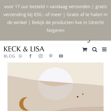
Ga
voor 17 uur besteld = vandaag verzonden | gratis
naar
verzending bij €50,- of meer | Gratis af te halen in
inhoud
de winkel | Bekijk de producten live in Utrecht
Negeren
030 2400000
BLOG