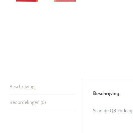
winkel t
hele leu
producte
waard om
gaan! He
ook heel
🩷
Beschrijving
Beschrijving
Beoordelingen (0)
Scan de QR-code op