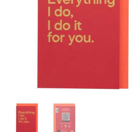
r
4
Ik was e
en ik kw