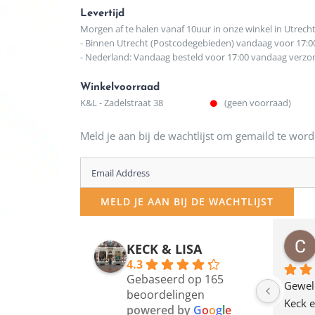
Levertijd
Morgen af te halen vanaf 10uur in onze winkel in Utrech
- Binnen Utrecht (Postcodegebieden) vandaag voor 17:0
- Nederland: Vandaag besteld voor 17:00 vandaag verz
Winkelvoorraad
K&L - Zadelstraat 38
(geen voorraad)
Meld je aan bij de wachtlijst om gemaild te word
Enter
your
MELD JE AAN BIJ DE WACHTLIJST
email
address
osawillemijn
Bauke van Russen Groen
KECK & LISA
 maanden geleden
12 maanden geleden
to
4.3
Gebaseerd op 165
join
en dagje in Utrecht 
Waarom in hemelsnaam 
Gewel
beoordelingen
am deze leuke 
de woonwinkel op de 
Keck e
the
powered by
G
o
o
g
l
e