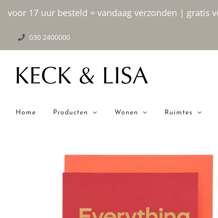
Ga
voor 17 uur besteld = vandaag verzonden | gratis ve
naar
030 2400000
inhoud
Home
Producten
Wonen
Ruimtes