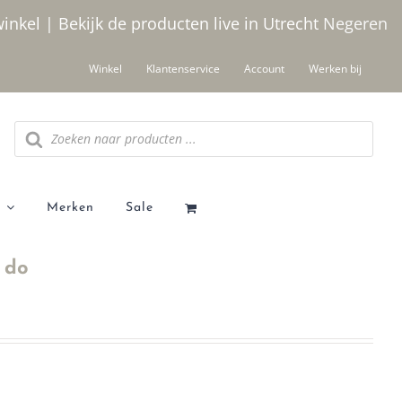
winkel | Bekijk de producten live in Utrecht
Negeren
Winkel
Klantenservice
Account
Werken bij
Producten
zoeken
Merken
Sale
I do