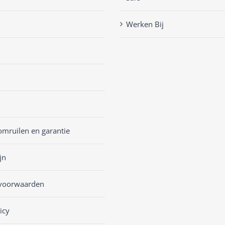
Werken Bij
omruilen en garantie
jn
voorwaarden
icy