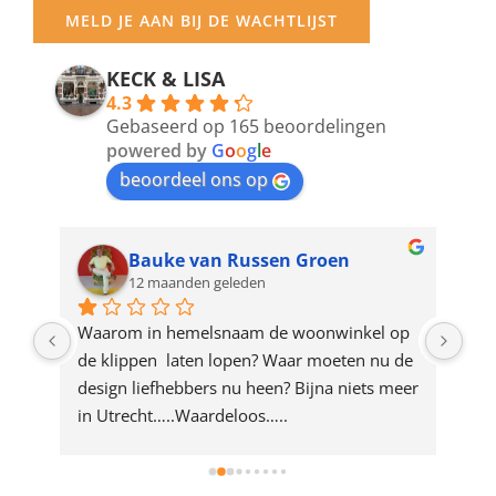
your
MELD JE AAN BIJ DE WACHTLIJST
email
address
KECK & LISA
4.3
to
Gebaseerd op 165 beoordelingen
join
powered by
G
o
o
g
l
e
beoordeel ons op
the
waitlist
for
Bauke van Russen Groen
12 maanden geleden
this
product
ze 
Waarom in hemelsnaam de woonwinkel op 
Gew
e 
de klippen  laten lopen? Waar moeten nu de 
mak
rd 
design liefhebbers nu heen? Bijna niets meer 
vri
 
in Utrecht…..Waardeloos…..