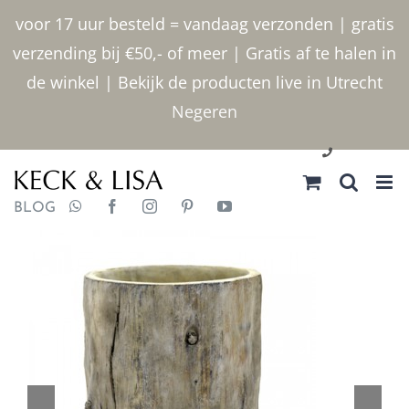
Ga
voor 17 uur besteld = vandaag verzonden | gratis
naar
verzending bij €50,- of meer | Gratis af te halen in
inhoud
de winkel | Bekijk de producten live in Utrecht
Negeren
030 2400000
BLOG