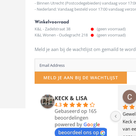
- Binnen Utrecht (Postcodegebieden) vandaag voor 17:0
- Nederland: Vandaag besteld voor 17:00 vandaag verz
Winkelvoorraad
K&L - Zadelstraat 38
(geen voorraad)
K&L Wonen - Oudegracht 218
(geen voorraad)
Meld je aan bij de wachtlijst om gemaild te word
Enter
your
MELD JE AAN BIJ DE WACHTLIJST
email
address
osawillemijn
Bauke van Russen Groen
KECK & LISA
 maanden geleden
12 maanden geleden
to
4.3
Gebaseerd op 165
join
en dagje in Utrecht 
Waarom in hemelsnaam 
Gewel
beoordelingen
am deze leuke 
de woonwinkel op de 
Keck e
the
powered by
G
o
o
g
l
e
egen! Ze verkopen 
klippen  laten lopen? Waar 
van ee
waitlist
beoordeel ons op