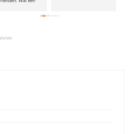
rienden. Wat een 
e!
Wonen