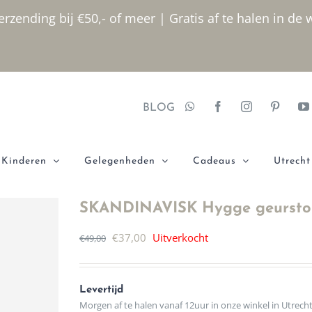
rzending bij €50,- of meer | Gratis af te halen in de 
BLOG
Kinderen
Gelegenheden
Cadeaus
Utrecht
SKANDINAVISK Hygge geursto
Oorspronkelijke
Huidige
€
37,00
Uitverkocht
€
49,00
prijs
prijs
was:
is:
Levertijd
€49,00.
€37,00.
Morgen af te halen vanaf 12uur in onze winkel in Utrech