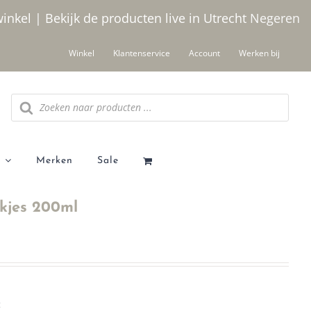
winkel | Bekijk de producten live in Utrecht
Negeren
Winkel
Klantenservice
Account
Werken bij
Producten
zoeken
Merken
Sale
kjes 200ml
t