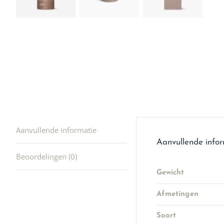
hele leu
producte
waard om
gaan! He
ook heel
🩷
Aanvullende informatie
Aanvullende info
Beoordelingen (0)
Gewicht
Afmetingen
Soort