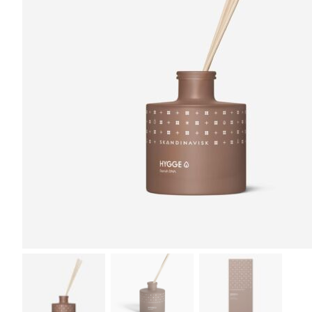
r
4
Ik was e
en ik kw
winkel t