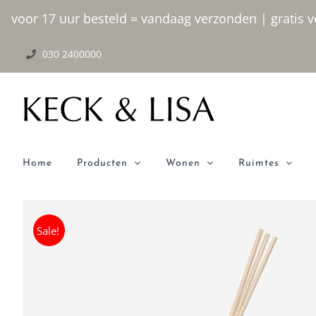
Ga
voor 17 uur besteld = vandaag verzonden | gratis ve
naar
030 2400000
inhoud
Home
Producten
Wonen
Ruimtes
Sale!