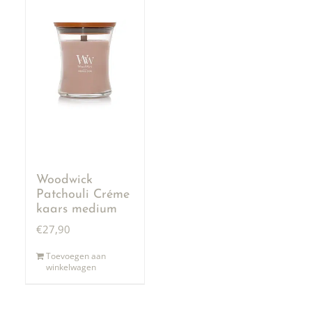
Woodwick
Patchouli Créme
kaars medium
€
27,90
Toevoegen aan
winkelwagen