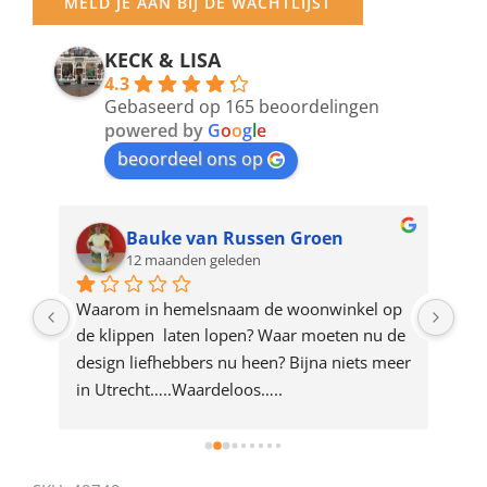
MELD JE AAN BIJ DE WACHTLIJST
email
address
KECK & LISA
4.3
to
Gebaseerd op 165 beoordelingen
join
powered by
G
o
o
g
l
e
beoordeel ons op
the
waitlist
for
Bauke van Russen Groen
12 maanden geleden
this
product
ze 
Waarom in hemelsnaam de woonwinkel op 
Gew
e 
de klippen  laten lopen? Waar moeten nu de 
mak
rd 
design liefhebbers nu heen? Bijna niets meer 
vri
 
in Utrecht…..Waardeloos…..