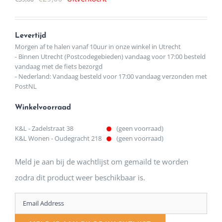
prijs
prijs
was:
is:
Levertijd
€39,00.
€29,00.
Morgen af te halen vanaf 10uur in onze winkel in Utrecht
- Binnen Utrecht (Postcodegebieden) vandaag voor 17:00 besteld
vandaag met de fiets bezorgd
- Nederland: Vandaag besteld voor 17:00 vandaag verzonden met
PostNL
Winkelvoorraad
K&L - Zadelstraat 38
(geen voorraad)
K&L Wonen - Oudegracht 218
(geen voorraad)
Meld je aan bij de wachtlijst om gemaild te worden
zodra dit product weer beschikbaar is.
Enter
your