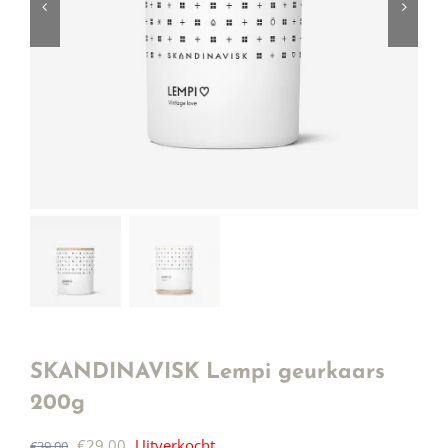
SKANDINAVISK Lempi geurkaars
200g
Oorspronkelijke
Huidige
€
29,00
Uitverkocht
€
39,00