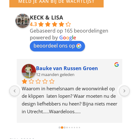
MELD JE AAN BIJ DE WACHTLIJST
email
address
KECK & LISA
4.3
to
Gebaseerd op 165 beoordelingen
join
powered by
G
o
o
g
l
e
beoordeel ons op
the
waitlist
for
Bauke van Russen Groen
12 maanden geleden
this
product
ze 
Waarom in hemelsnaam de woonwinkel op 
Gew
e 
de klippen  laten lopen? Waar moeten nu de 
mak
rd 
design liefhebbers nu heen? Bijna niets meer 
vri
 
in Utrecht…..Waardeloos…..