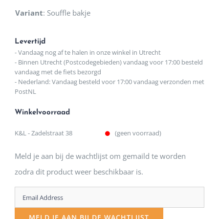
Variant
:
Souffle bakje
Levertijd
- Vandaag nog af te halen in onze winkel in Utrecht
- Binnen Utrecht (Postcodegebieden) vandaag voor 17:00 besteld
vandaag met de fiets bezorgd
- Nederland: Vandaag besteld voor 17:00 vandaag verzonden met
PostNL
Winkelvoorraad
K&L - Zadelstraat 38
(geen voorraad)
Meld je aan bij de wachtlijst om gemaild te worden
zodra dit product weer beschikbaar is.
Enter
your
MELD JE AAN BIJ DE WACHTLIJST