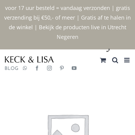
Ga
voor 17 uur besteld = vandaag verzonden | gratis
naar
verzending bij €50,- of meer | Gratis af te halen in
inhoud
de winkel | Bekijk de producten live in Utrecht
Negeren
030 2400000
BLOG