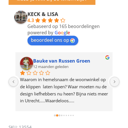
email
address
KECK & LISA
4.3
to
Gebaseerd op 165 beoordelingen
join
powered by
G
o
o
g
l
e
beoordeel ons op
the
waitlist
for
Bauke van Russen Groen
12 maanden geleden
this
product
ze 
Waarom in hemelsnaam de woonwinkel op 
Gew
e 
de klippen  laten lopen? Waar moeten nu de 
mak
rd 
design liefhebbers nu heen? Bijna niets meer 
vri
 
in Utrecht…..Waardeloos…..
SKU:
13554