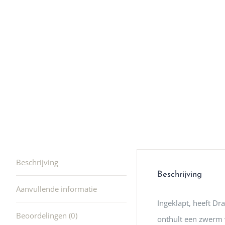
en ik kw
winkel t
hele leu
producte
waard om
gaan! He
ook heel
🩷
Beschrijving
Beschrijving
Aanvullende informatie
Ingeklapt, heeft Dr
Beoordelingen (0)
onthult een zwerm v