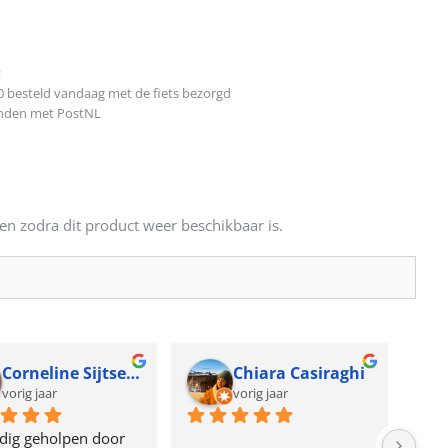
t
0 besteld vandaag met de fiets bezorgd
onden met PostNL
en zodra dit product weer beschikbaar is.
Corneline Sijtsema
Chiara Casiraghi
vorig jaar
vorig jaar
dig geholpen door 