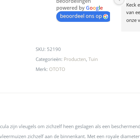
beoordelingen
am deze leuke 
de woonwinkel op de 
Keck e
the
powered by
G
o
o
g
l
e
egen! Ze verkopen 
klippen  laten lopen? Waar 
van ee
waitlist
beoordeel ons op
ke en unieke 
moeten nu de design 
onze v
for
n! Echt de moeite 
liefhebbers nu heen? Bijna 
servic
this
 even langs te 
niets meer in 
t personeel was 
Utrecht…..Waardeloos…..
product
SKU:
52190
 aardig en gezellig 
Categorieën:
Producten
,
Tuin
Merk:
OTOTO
acula zijn vleugels om zichzelf heen geslagen als een beschermend
leermuizen zichzelf aan de binnenkant. Met een royale diameter 