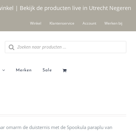
winkel | Bekijk de producten live in Utrecht
Negeren
Winkel
Klantenservice
Account
Werken bij
Producten
zoeken
Merken
Sale
maar omarm de duisternis met de Spookula paraplu van