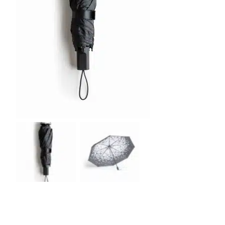
r
4
Ik was e