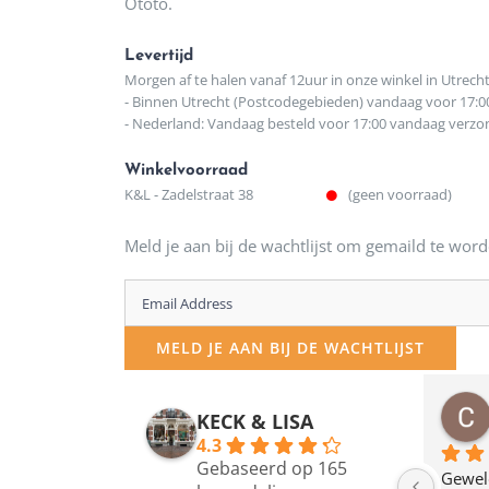
Ototo.
Levertijd
Morgen af te halen vanaf 12uur in onze winkel in Utrech
- Binnen Utrecht (Postcodegebieden) vandaag voor 17:0
- Nederland: Vandaag besteld voor 17:00 vandaag verz
Winkelvoorraad
K&L - Zadelstraat 38
(geen voorraad)
Meld je aan bij de wachtlijst om gemaild te word
Enter
your
MELD JE AAN BIJ DE WACHTLIJST
email
address
osawillemijn
Bauke van Russen Groen
KECK & LISA
 maanden geleden
12 maanden geleden
to
4.3
Gebaseerd op 165
join
en dagje in Utrecht 
Waarom in hemelsnaam 
Gewel