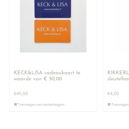
KECK&LISA cadeaukaart te
KIKKERLA
waarde van € 50,00
sleutelh
€
45,00
€
4,00
Toevoegen aan winkelwagen
Toevoegen