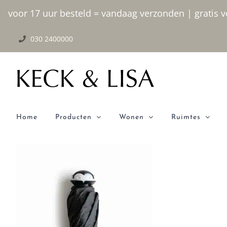
Ga
voor 17 uur besteld = vandaag verzonden | gratis ve
naar
030 2400000
inhoud
Home
Producten
Wonen
Ruimtes