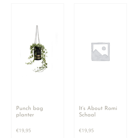
Punch bag
It’s About Romi
planter
Schaal
€
19,95
€
19,95