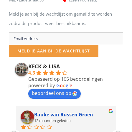
K&L - Zadelstraat 38
(geen voorraad)
Meld je aan bij de wachtlijst om gemaild te worden
zodra dit product weer beschikbaar is.
Enter
your
MELD JE AAN BIJ DE WACHTLIJST
email
address
KECK & LISA
4.3
to
Gebaseerd op 165 beoordelingen
join
powered by
G
o
o
g
l
e
beoordeel ons op
the
waitlist
for
Bauke van Russen Groen
12 maanden geleden
this
product