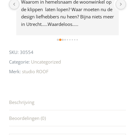
ze 
Waarom in hemelsnaam de woonwinkel op 
Gew
e 
de klippen  laten lopen? Waar moeten nu de 
mak
rd 
design liefhebbers nu heen? Bijna niets meer 
vri
 
in Utrecht…..Waardeloos…..
SKU:
30554
Categorie:
Uncategorized
Merk:
studio ROOF
Beschrijving
Beoordelingen (0)