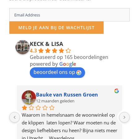
Enter
your
MELD JE AAN BIJ DE WACHTLIJST
email
address
KECK & LISA
4.3
to
Gebaseerd op 165 beoordelingen
join
powered by
G
o
o
g
l
e
beoordeel ons op
the
waitlist
for
Bauke van Russen Groen
12 maanden geleden
this
product
ze 
Waarom in hemelsnaam de woonwinkel op 
Gew
e 
de klippen  laten lopen? Waar moeten nu de 
mak
rd 
design liefhebbers nu heen? Bijna niets meer 
vri
 
in Utrecht…..Waardeloos…..