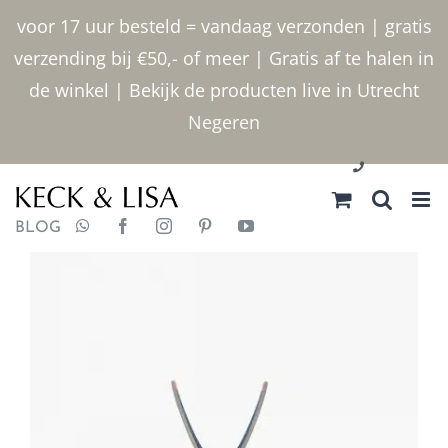
Ga
voor 17 uur besteld = vandaag verzonden | gratis
naar
verzending bij €50,- of meer | Gratis af te halen in
inhoud
de winkel | Bekijk de producten live in Utrecht
Negeren
030 2400000
BLOG