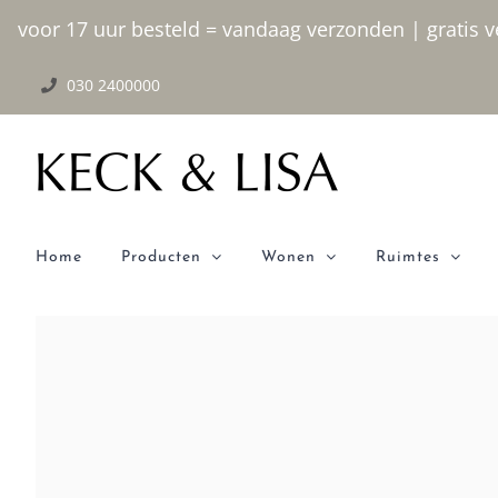
Ga
voor 17 uur besteld = vandaag verzonden | gratis ve
naar
030 2400000
inhoud
Home
Producten
Wonen
Ruimtes