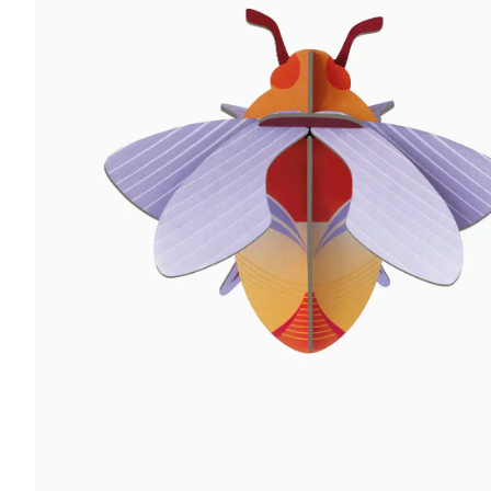
r
5
Ik was e
en ik kw
winkel t
hele leu