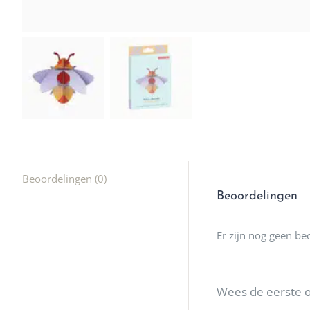
producte
waard om
gaan! He
ook heel
🩷
Beoordelingen (0)
Beoordelingen
Er zijn nog geen be
Wees de eerste 