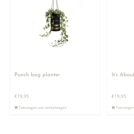
Punch bag planter
It’s Abo
€
19,95
€
19,95
Toevoegen aan winkelwagen
Toevoegen