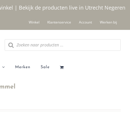
winkel | Bekijk de producten live in Utrecht
Negeren
Winkel
Klantenservice
Account
Werken bij
Producten
zoeken
Merken
Sale
ommel