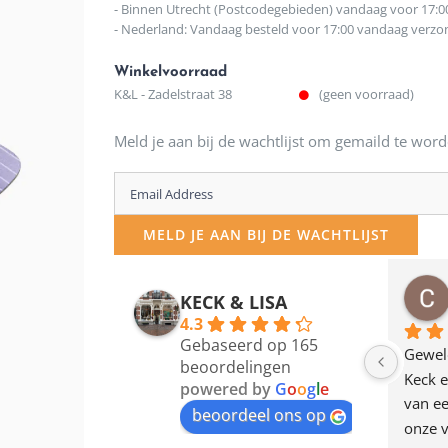
- Binnen Utrecht (Postcodegebieden) vandaag voor 17:0
- Nederland: Vandaag besteld voor 17:00 vandaag verz
Winkelvoorraad
K&L - Zadelstraat 38
(geen voorraad)
Meld je aan bij de wachtlijst om gemaild te word
Enter
your
MELD JE AAN BIJ DE WACHTLIJST
email
address
osawillemijn
Bauke van Russen Groen
KECK & LISA
 maanden geleden
12 maanden geleden
to
4.3
Gebaseerd op 165
join
en dagje in Utrecht 
Waarom in hemelsnaam 
Gewel
beoordelingen
am deze leuke 
de woonwinkel op de 
Keck e
the
powered by
G
o
o
g
l
e
egen! Ze verkopen 
klippen  laten lopen? Waar 
van ee
waitlist
beoordeel ons op
ke en unieke 
moeten nu de design 
onze v
for