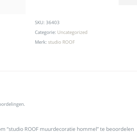
n! Echt de moeite 
liefhebbers nu heen? Bijna 
servic
this
 even langs te 
niets meer in 
t personeel was 
Utrecht…..Waardeloos…..
product
SKU:
36403
 aardig en gezellig 
Categorie:
Uncategorized
Merk:
studio ROOF
oordelingen.
om “studio ROOF muurdecoratie hommel” te beoordelen