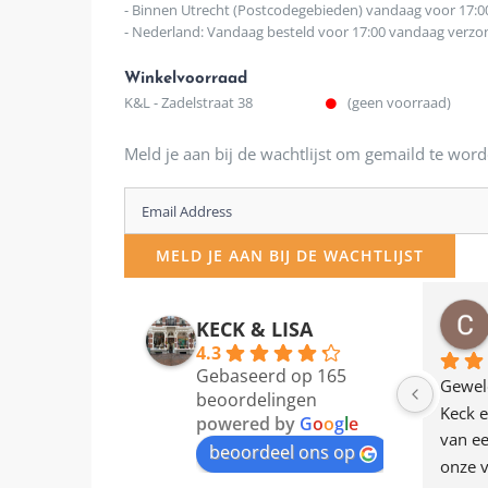
- Binnen Utrecht (Postcodegebieden) vandaag voor 17:0
- Nederland: Vandaag besteld voor 17:00 vandaag verz
Winkelvoorraad
K&L - Zadelstraat 38
(geen voorraad)
Meld je aan bij de wachtlijst om gemaild te word
Enter
your
MELD JE AAN BIJ DE WACHTLIJST
email
address
osawillemijn
Bauke van Russen Groen
KECK & LISA
 maanden geleden
12 maanden geleden
to
4.3
Gebaseerd op 165
join
en dagje in Utrecht 
Waarom in hemelsnaam 
Gewel
beoordelingen
am deze leuke 
de woonwinkel op de 
Keck e
the
powered by
G
o
o
g
l
e
egen! Ze verkopen 
klippen  laten lopen? Waar 
van ee
waitlist
beoordeel ons op
ke en unieke 
moeten nu de design 
onze v
for