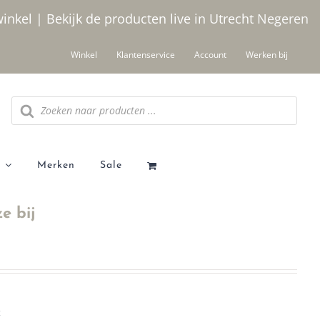
winkel | Bekijk de producten live in Utrecht
Negeren
Winkel
Klantenservice
Account
Werken bij
Producten
zoeken
Merken
Sale
e bij
t