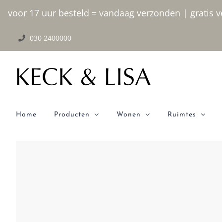
Ga
voor 17 uur besteld = vandaag verzonden | gratis ve
naar
030 2400000
inhoud
Home
Producten
Wonen
Ruimtes