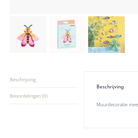
producte
waard om
gaan! He
ook heel
🩷
Beschrijving
Beschrijving
Beoordelingen (0)
Muurdecoratie meer