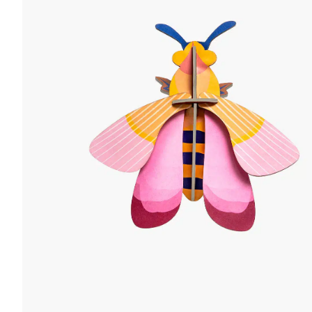
r
4
Ik was e
en ik kw
winkel t
hele leu