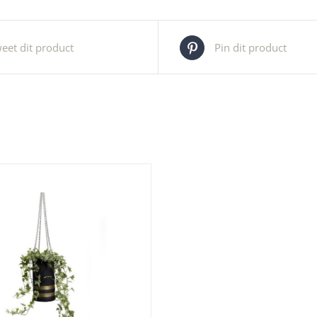
eet dit product
Pin dit product