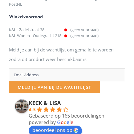
PostNL
Winkelvoorraad
K&L - Zadelstraat 38
(geen voorraad)
K&L Wonen - Oudegracht 218
(geen voorraad)
Meld je aan bij de wachtlijst om gemaild te worden
zodra dit product weer beschikbaar is.
Enter
your
MELD JE AAN BIJ DE WACHTLIJST
email
address
KECK & LISA
4.3
to
Gebaseerd op 165 beoordelingen
join
powered by
G
o
o
g
l
e
beoordeel ons op
the