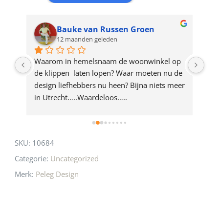
waitlist
for
Bauke van Russen Groen
12 maanden geleden
this
product
ze 
Waarom in hemelsnaam de woonwinkel op 
Gew
e 
de klippen  laten lopen? Waar moeten nu de 
mak
rd 
design liefhebbers nu heen? Bijna niets meer 
vri
 
in Utrecht…..Waardeloos…..
SKU:
10684
Categorie:
Uncategorized
Merk:
Peleg Design