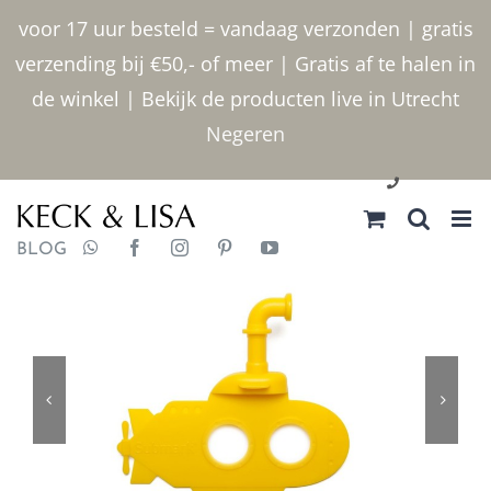
Ga
voor 17 uur besteld = vandaag verzonden | gratis
naar
verzending bij €50,- of meer | Gratis af te halen in
inhoud
de winkel | Bekijk de producten live in Utrecht
Negeren
030 2400000
BLOG