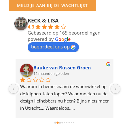
your
MELD JE AAN BIJ DE WACHTLIJST
email
address
KECK & LISA
4.3
to
Gebaseerd op 165 beoordelingen
join
powered by
G
o
o
g
l
e
beoordeel ons op
the
waitlist
for
Bauke van Russen Groen
12 maanden geleden
this
product
ze 
Waarom in hemelsnaam de woonwinkel op 
Gew
e 
de klippen  laten lopen? Waar moeten nu de 
mak
rd 
design liefhebbers nu heen? Bijna niets meer 
vri
 
in Utrecht…..Waardeloos…..