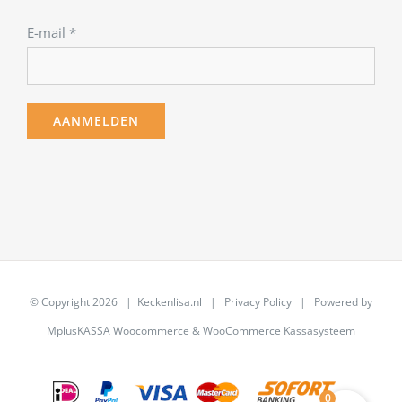
E-mail
*
© Copyright
2026 | Keckenlisa.nl |
Privacy Policy
| Powered by
MplusKASSA Woocommerce
&
WooCommerce Kassasysteem
0