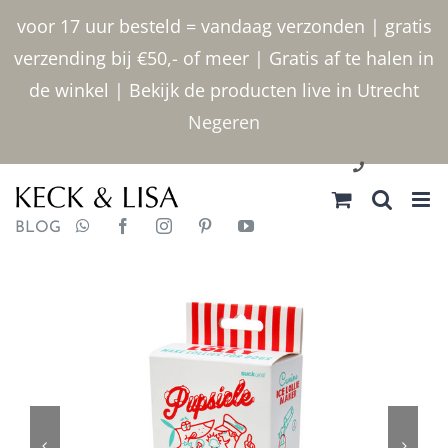
Ga
voor 17 uur besteld = vandaag verzonden | gratis
naar
verzending bij €50,- of meer | Gratis af te halen in
inhoud
de winkel | Bekijk de producten live in Utrecht
Negeren
030 2400000
BLOG