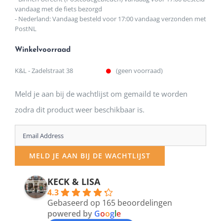
vandaag met de fiets bezorgd
- Nederland: Vandaag besteld voor 17:00 vandaag verzonden met
PostNL
Winkelvoorraad
K&L - Zadelstraat 38
(geen voorraad)
Meld je aan bij de wachtlijst om gemaild te worden
zodra dit product weer beschikbaar is.
Enter
your
MELD JE AAN BIJ DE WACHTLIJST
email
address
KECK & LISA
4.3
to
Gebaseerd op 165 beoordelingen
join
powered by
G
o
o
g
l
e