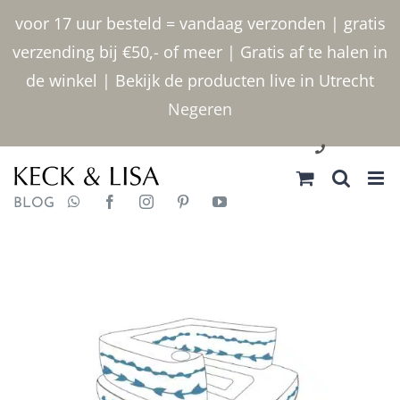
Ga
voor 17 uur besteld = vandaag verzonden | gratis
naar
verzending bij €50,- of meer | Gratis af te halen in
inhoud
de winkel | Bekijk de producten live in Utrecht
Negeren
030 2400000
BLOG