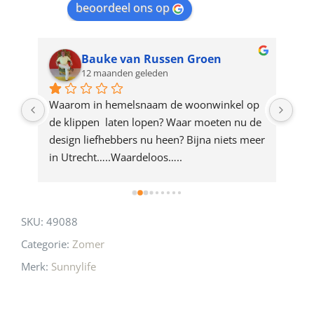
beoordeel ons op
the
waitlist
for
Bauke van Russen Groen
12 maanden geleden
this
product
ze 
Waarom in hemelsnaam de woonwinkel op 
Gew
e 
de klippen  laten lopen? Waar moeten nu de 
mak
rd 
design liefhebbers nu heen? Bijna niets meer 
vri
 
in Utrecht…..Waardeloos…..
SKU:
49088
Categorie:
Zomer
Merk:
Sunnylife