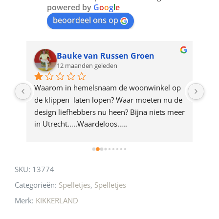
join
powered by
G
o
o
g
l
e
beoordeel ons op
the
waitlist
for
Bauke van Russen Groen
12 maanden geleden
this
product
ze 
Waarom in hemelsnaam de woonwinkel op 
Gew
e 
de klippen  laten lopen? Waar moeten nu de 
mak
rd 
design liefhebbers nu heen? Bijna niets meer 
vri
 
in Utrecht…..Waardeloos…..
SKU:
13774
Categorieën:
Spelletjes
,
Spelletjes
Merk:
KIKKERLAND