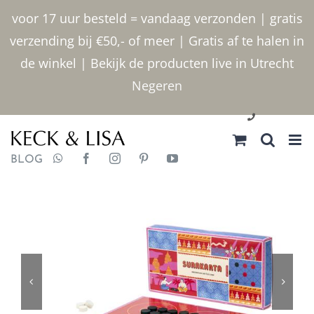
Ga
voor 17 uur besteld = vandaag verzonden | gratis
naar
verzending bij €50,- of meer | Gratis af te halen in
inhoud
de winkel | Bekijk de producten live in Utrecht
Negeren
030 2400000
BLOG