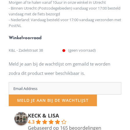
Morgen af te halen vanaf 10uur in onze winkel in Utrecht
- Binnen Utrecht (Postcodegebieden) vandaag voor 17:00 besteld
vandaag met de fiets bezorgd
- Nederland: Vandaag besteld voor 17:00 vandaag verzonden met
PostNL
Winkelvoorraad
K&L - Zadelstraat 38
(geen voorraad)
Meld je aan bij de wachtlijst om gemaild te worden
zodra dit product weer beschikbaar is.
Enter
your
MELD JE AAN BIJ DE WACHTLIJST
email
address
KECK & LISA
4.3
to
Gebaseerd op 165 beoordelingen