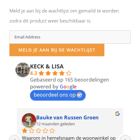
Meld je aan bij de wachtlijst om gemaild te worden
zodra dit product weer beschikbaar is.
Enter
your
MELD JE AAN BIJ DE WACHTLIJST
email
address
KECK & LISA
4.3
to
Gebaseerd op 165 beoordelingen
join
powered by
G
o
o
g
l
e
beoordeel ons op
the
waitlist
for
Bauke van Russen Groen
12 maanden geleden
this
product
ze 
Waarom in hemelsnaam de woonwinkel op 
Gew