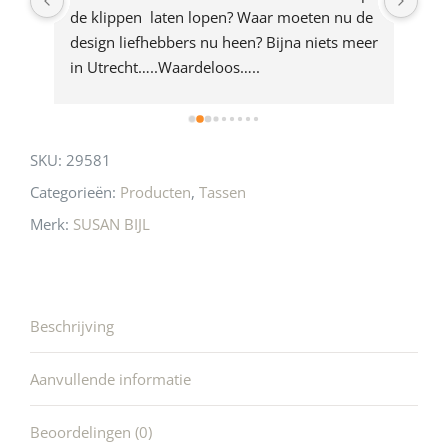
e 
de klippen  laten lopen? Waar moeten nu de 
mak
rd 
design liefhebbers nu heen? Bijna niets meer 
vri
 
in Utrecht…..Waardeloos…..
SKU:
29581
Categorieën:
Producten
,
Tassen
Merk:
SUSAN BIJL
Beschrijving
Aanvullende informatie
Beoordelingen (0)