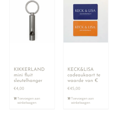
KIKKERLAND
KECK&LISA
mini fluit
cadeaukaart te
sleutelhanger
waarde van €
50,00
€
4,00
€
45,00
Toevoegen aan
Toevoegen aan
winkelwagen
winkelwagen