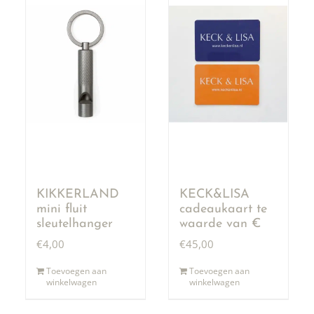
KIKKERLAND
KECK&LISA
mini fluit
cadeaukaart te
sleutelhanger
waarde van €
50,00
€
4,00
€
45,00
Toevoegen aan
Toevoegen aan
winkelwagen
winkelwagen