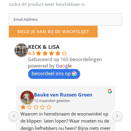
zodra dit product weer beschikbaar is.
Enter
your
MELD JE AAN BIJ DE WACHTLIJST
email
address
KECK & LISA
4.3
to
Gebaseerd op 165 beoordelingen
join
powered by
G
o
o
g
l
e
beoordeel ons op
the
waitlist
for
Bauke van Russen Groen
12 maanden geleden
this
product
ze 
Waarom in hemelsnaam de woonwinkel op 
Gew
e 
de klippen  laten lopen? Waar moeten nu de 
mak
rd 
design liefhebbers nu heen? Bijna niets meer 
vri