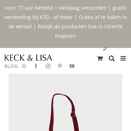
Ga
voor 17 uur besteld = vandaag verzonden | gratis
naar
verzending bij €50,- of meer | Gratis af te halen in
inhoud
de winkel | Bekijk de producten live in Utrecht
Negeren
030 2400000
BLOG