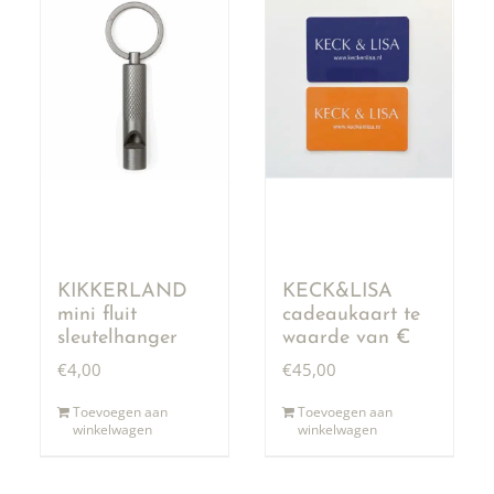
KIKKERLAND
KECK&LISA
mini fluit
cadeaukaart te
sleutelhanger
waarde van €
50,00
€
4,00
€
45,00
Toevoegen aan
Toevoegen aan
winkelwagen
winkelwagen