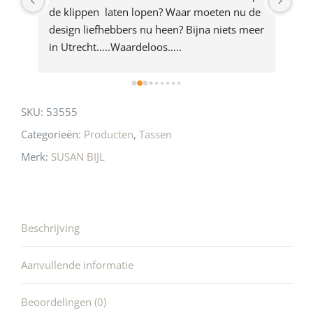
e 
de klippen  laten lopen? Waar moeten nu de 
mak
rd 
design liefhebbers nu heen? Bijna niets meer 
vri
 
in Utrecht…..Waardeloos…..
SKU:
53555
Categorieën:
Producten
,
Tassen
Merk:
SUSAN BIJL
Beschrijving
Aanvullende informatie
Beoordelingen (0)