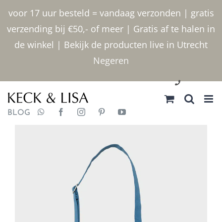
Ga
voor 17 uur besteld = vandaag verzonden | gratis
naar
verzending bij €50,- of meer | Gratis af te halen in
inhoud
de winkel | Bekijk de producten live in Utrecht
Negeren
030 2400000
BLOG