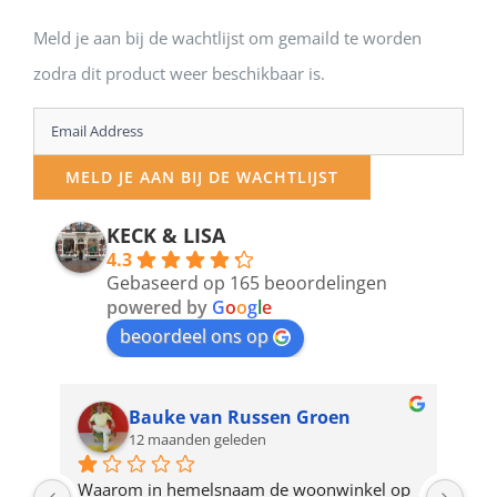
Meld je aan bij de wachtlijst om gemaild te worden
zodra dit product weer beschikbaar is.
Enter
your
MELD JE AAN BIJ DE WACHTLIJST
email
address
KECK & LISA
4.3
to
Gebaseerd op 165 beoordelingen
join
powered by
G
o
o
g
l
e
beoordeel ons op
the
waitlist
for
Bauke van Russen Groen
12 maanden geleden
this
product
ze 
Waarom in hemelsnaam de woonwinkel op 
Gew