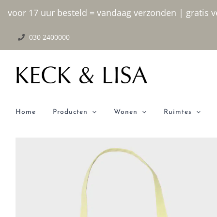
Ga
voor 17 uur besteld = vandaag verzonden | gratis ve
naar
030 2400000
inhoud
Home
Producten
Wonen
Ruimtes