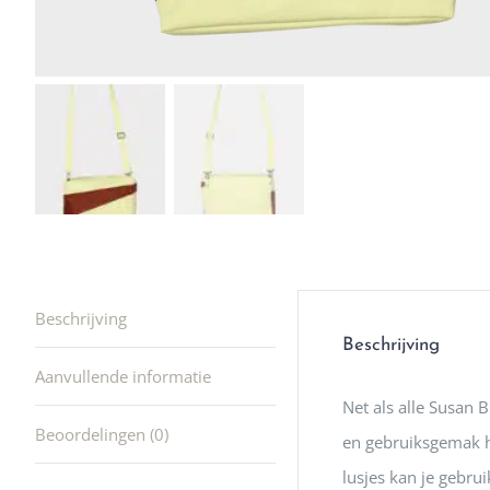
winkel t
hele leu
producte
waard om
gaan! He
ook heel
🩷
Beschrijving
Beschrijving
Aanvullende informatie
Net als alle Susan 
Beoordelingen (0)
en gebruiksgemak h
lusjes kan je gebru