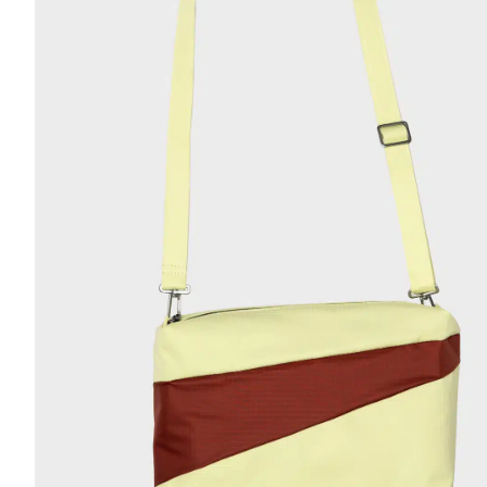
r
4
Ik was e
en ik kw