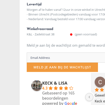
Levertijd
Morgen af te halen vanaf 12uur in onze winkel in Utrech
- Binnen Utrecht (Postcodegebieden) vandaag voor 17:0
- Nederland: Vandaag besteld voor 17:00 vandaag verz
Winkelvoorraad
K&L - Zadelstraat 38
(geen voorraad)
Meld je aan bij de wachtlijst om gemaild te word
Enter
your
MELD JE AAN BIJ DE WACHTLIJST
email
address
osawillemijn
Bauke van Russen Groen
KECK & LISA
 maanden geleden
12 maanden geleden
to
4.3
Gebaseerd op 165
join
en dagje in Utrecht 
Waarom in hemelsnaam 
Gewel
beoordelingen
am deze leuke 
de woonwinkel op de 
Keck e
the
powered by
G
o
o
g
l
e