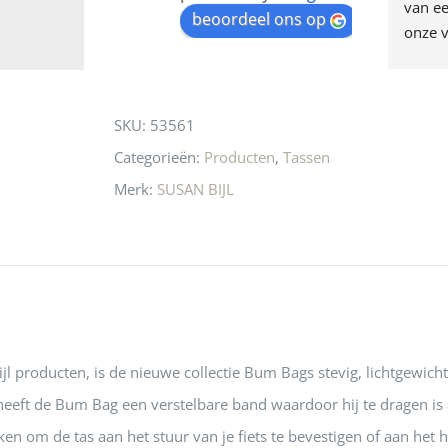
egen! Ze verkopen 
klippen  laten lopen? Waar 
van ee
waitlist
beoordeel ons op
ke en unieke 
moeten nu de design 
onze v
for
n! Echt de moeite 
liefhebbers nu heen? Bijna 
servic
this
 even langs te 
niets meer in 
t personeel was 
Utrecht…..Waardeloos…..
product
SKU:
53561
 aardig en gezellig 
Categorieën:
Producten
,
Tassen
Merk:
SUSAN BIJL
Bijl producten, is de nieuwe collectie Bum Bags stevig, lichtgewic
eeft de Bum Bag een verstelbare band waardoor hij te dragen is 
iken om de tas aan het stuur van je fiets te bevestigen of aan het 