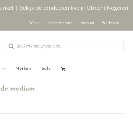
winkel | Bekijk de producten live in Utrecht
Negeren
Winkel
Klantenservice
Account
Werken bij
Producten
zoeken
Merken
Sale
yde medium