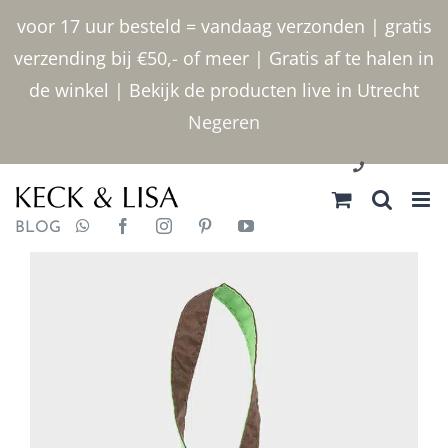
Ga
voor 17 uur besteld = vandaag verzonden | gratis
naar
verzending bij €50,- of meer | Gratis af te halen in
inhoud
de winkel | Bekijk de producten live in Utrecht
Negeren
030 2400000
BLOG