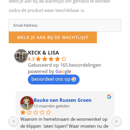
Meld je aan bij de wachtlijst om gemaild te worden
zodra dit product weer beschikbaar is.
Enter
your
MELD JE AAN BIJ DE WACHTLIJST
email
address
KECK & LISA
4.3
to
Gebaseerd op 165 beoordelingen
join
powered by
G
o
o
g
l
e
beoordeel ons op
the
waitlist
for
Bauke van Russen Groen
12 maanden geleden
this
product
ze 
Waarom in hemelsnaam de woonwinkel op 
Gew
e 
de klippen  laten lopen? Waar moeten nu de 
mak