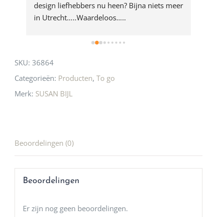
rd 
design liefhebbers nu heen? Bijna niets meer 
vri
 
in Utrecht…..Waardeloos…..
SKU:
36864
Categorieën:
Producten
,
To go
Merk:
SUSAN BIJL
Beoordelingen (0)
Beoordelingen
Er zijn nog geen beoordelingen.