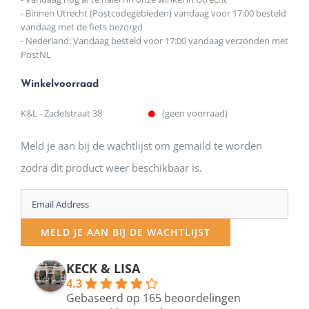
- Binnen Utrecht (Postcodegebieden) vandaag voor 17:00 besteld
vandaag met de fiets bezorgd
- Nederland: Vandaag besteld voor 17:00 vandaag verzonden met
PostNL
Winkelvoorraad
K&L - Zadelstraat 38
(geen voorraad)
Meld je aan bij de wachtlijst om gemaild te worden
zodra dit product weer beschikbaar is.
Enter
your
MELD JE AAN BIJ DE WACHTLIJST
email
address
KECK & LISA
4.3
to
Gebaseerd op 165 beoordelingen