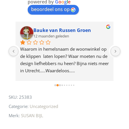
join
powered by
G
o
o
g
l
e
beoordeel ons op
the
waitlist
for
Bauke van Russen Groen
12 maanden geleden
this
product
ze 
Waarom in hemelsnaam de woonwinkel op 
Gew
e 
de klippen  laten lopen? Waar moeten nu de 
mak
rd 
design liefhebbers nu heen? Bijna niets meer 
vri
 
in Utrecht…..Waardeloos…..
SKU:
25383
Categorie:
Uncategorized
Merk:
SUSAN BIJL