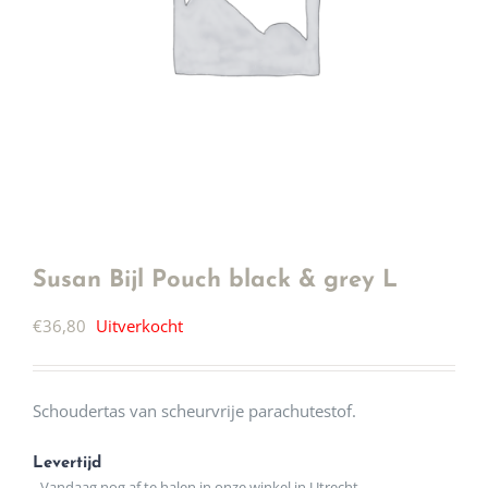
Susan Bijl Pouch black & grey L
€
36,80
Uitverkocht
Schoudertas van scheurvrije parachutestof.
Levertijd
- Vandaag nog af te halen in onze winkel in Utrecht