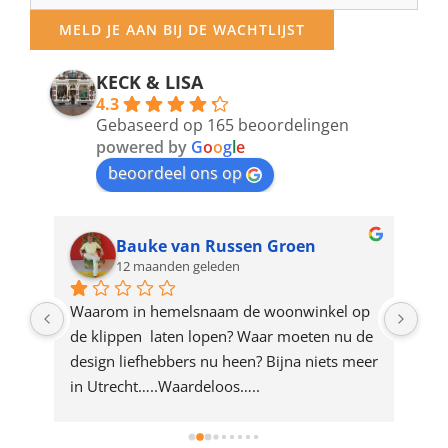
your
MELD JE AAN BIJ DE WACHTLIJST
email
address
KECK & LISA
4.3
to
Gebaseerd op 165 beoordelingen
join
powered by
G
o
o
g
l
e
beoordeel ons op
the
waitlist
for
Bauke van Russen Groen
12 maanden geleden
this
product
ze 
Waarom in hemelsnaam de woonwinkel op 
Gew
e 
de klippen  laten lopen? Waar moeten nu de 
mak
rd 
design liefhebbers nu heen? Bijna niets meer 
vri
 
in Utrecht…..Waardeloos…..