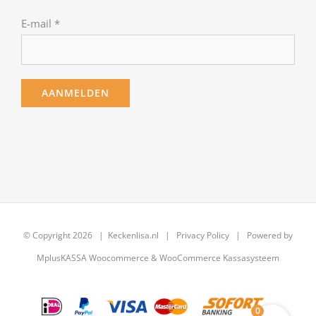
E-mail
*
© Copyright
2026 | Keckenlisa.nl |
Privacy Policy
| Powered by
MplusKASSA Woocommerce
&
WooCommerce Kassasysteem
0