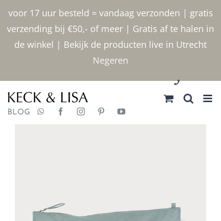
Ga
voor 17 uur besteld = vandaag verzonden | gratis
naar
verzending bij €50,- of meer | Gratis af te halen in
inhoud
de winkel | Bekijk de producten live in Utrecht
Negeren
030 2400000
BLOG