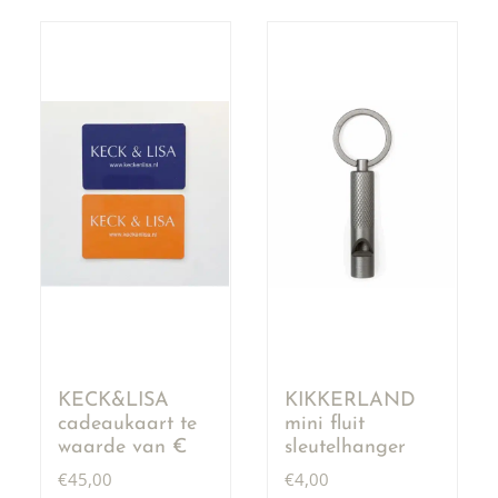
KECK&LISA
KIKKERLAND
cadeaukaart te
mini fluit
waarde van €
sleutelhanger
50,00
€
45,00
€
4,00