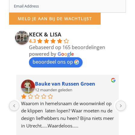
Enter
your
MELD JE AAN BIJ DE WACHTLIJST
email
address
KECK & LISA
4.3
to
Gebaseerd op 165 beoordelingen
join
powered by
G
o
o
g
l
e
beoordeel ons op
the
waitlist
for
Bauke van Russen Groen
12 maanden geleden
this
product
ze 
Waarom in hemelsnaam de woonwinkel op 
Gew
e 
de klippen  laten lopen? Waar moeten nu de 
mak
rd 
design liefhebbers nu heen? Bijna niets meer 
vri
 
in Utrecht…..Waardeloos…..