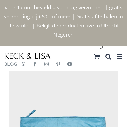
Ga
voor 17 uur besteld = vandaag verzonden | gratis
naar
verzending bij €50,- of meer | Gratis af te halen in
inhoud
de winkel | Bekijk de producten live in Utrecht
Negeren
030 2400000
BLOG