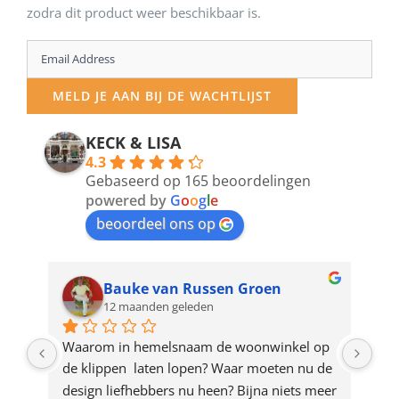
zodra dit product weer beschikbaar is.
Enter
your
MELD JE AAN BIJ DE WACHTLIJST
email
address
KECK & LISA
4.3
to
Gebaseerd op 165 beoordelingen
join
powered by
G
o
o
g
l
e
beoordeel ons op
the
waitlist
for
Bauke van Russen Groen
12 maanden geleden
this
product
ze 
Waarom in hemelsnaam de woonwinkel op 
Gew
e 
de klippen  laten lopen? Waar moeten nu de 
mak
rd 
design liefhebbers nu heen? Bijna niets meer 
vri