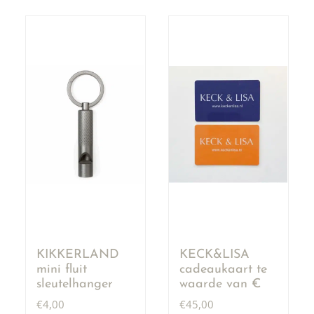
KIKKERLAND
KECK&LISA
mini fluit
cadeaukaart te
sleutelhanger
waarde van €
50,00
€
4,00
€
45,00