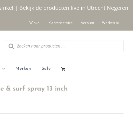
winkel | Bekijk de producten live in Utrecht
Negeren
Winkel
Klantenservice
Account
Werken bij
Producten
zoeken
Merken
Sale
 & surf spray 13 inch
t