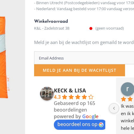
- Binnen Utrecht (Postcodegebieden) vandaag voor 17:0
- Nederland: Vandaag besteld voor 17:00 vandaag verz
Winkelvoorraad
K&L - Zadelstraat 38
(geen voorraad)
Meld je aan bij de wachtlijst om gemaild te word
Enter
your
MELD JE AAN BIJ DE WACHTLIJST
email
address
KECK & LISA
to
4.3
Gebaseerd op 165
join
Ik was
beoordelingen
en ik 
the
powered by
G
o
o
g
l
e
winkel
waitlist
beoordeel ons op
hele l
for