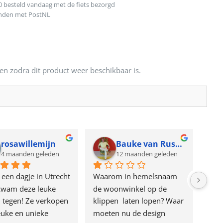
0 besteld vandaag met de fiets bezorgd
onden met PostNL
en zodra dit product weer beschikbaar is.
rosawillemijn
Bauke van Russen Groen
4 maanden geleden
12 maanden geleden
 een dagje in Utrecht 
Waarom in hemelsnaam 
Gewe
kwam deze leuke 
de woonwinkel op de 
Keck
 tegen! Ze verkopen 
klippen  laten lopen? Waar 
van 
euke en unieke 
moeten nu de design 
onze