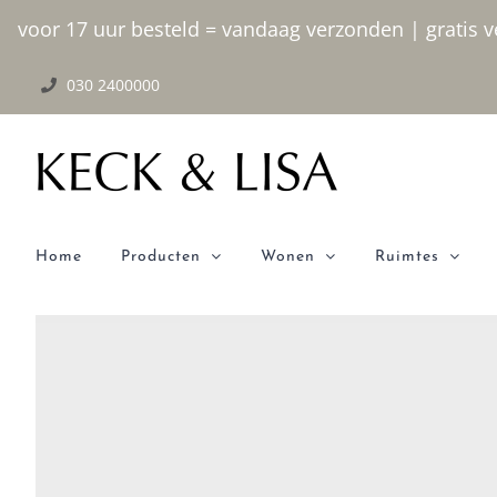
Ga
voor 17 uur besteld = vandaag verzonden | gratis ve
naar
030 2400000
inhoud
Home
Producten
Wonen
Ruimtes