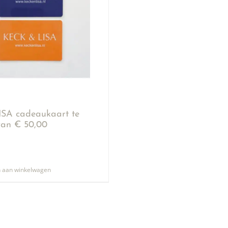
SA cadeaukaart te
an € 50,00
 aan winkelwagen