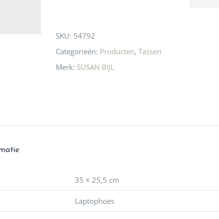
produc
this
waard 
gaan! 
product
SKU:
54792
ook he
🩷
Categorieën:
Producten
,
Tassen
Merk:
SUSAN BIJL
rmatie
35 × 25,5 cm
Laptophoes