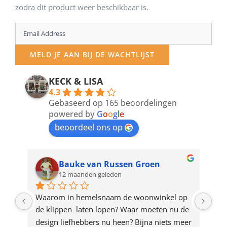
zodra dit product weer beschikbaar is.
Enter
your
MELD JE AAN BIJ DE WACHTLIJST
email
address
KECK & LISA
4.3
to
Gebaseerd op 165 beoordelingen
join
powered by
G
o
o
g
l
e
beoordeel ons op
the
waitlist
for
Bauke van Russen Groen
12 maanden geleden
this
product
ze 
Waarom in hemelsnaam de woonwinkel op 
Gew
e 
de klippen  laten lopen? Waar moeten nu de 
mak
rd 
design liefhebbers nu heen? Bijna niets meer 
vri