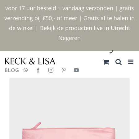
Ga
voor 17 uur besteld = vandaag verzonden | gratis
naar
verzending bij €50,- of meer | Gratis af te halen in
inhoud
de winkel | Bekijk de producten live in Utrecht
Negeren
030 2400000
BLOG