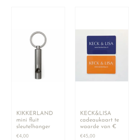
KIKKERLAND
KECK&LISA
mini fluit
cadeaukaart te
sleutelhanger
waarde van €
50,00
€
4,00
€
45,00