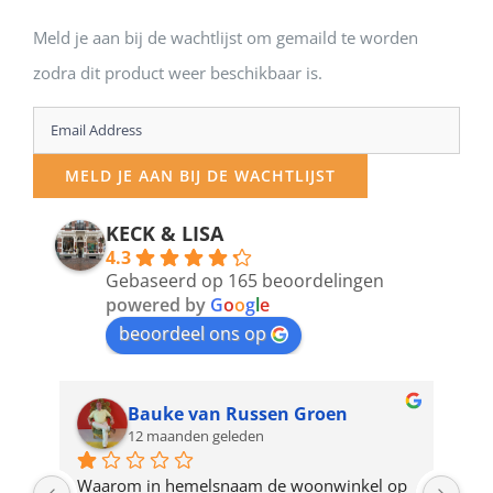
Meld je aan bij de wachtlijst om gemaild te worden
zodra dit product weer beschikbaar is.
Enter
your
MELD JE AAN BIJ DE WACHTLIJST
email
address
KECK & LISA
4.3
to
Gebaseerd op 165 beoordelingen
join
powered by
G
o
o
g
l
e
beoordeel ons op
the
waitlist
for
Bauke van Russen Groen
12 maanden geleden
this
product
ze 
Waarom in hemelsnaam de woonwinkel op 
Gew