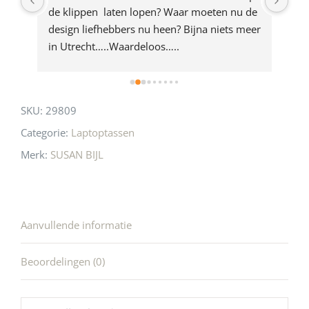
e 
de klippen  laten lopen? Waar moeten nu de 
mak
rd 
design liefhebbers nu heen? Bijna niets meer 
vri
 
in Utrecht…..Waardeloos…..
SKU:
29809
Categorie:
Laptoptassen
Merk:
SUSAN BIJL
Aanvullende informatie
Beoordelingen (0)