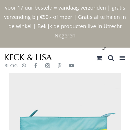
Ga
voor 17 uur besteld = vandaag verzonden | gratis
naar
verzending bij €50,- of meer | Gratis af te halen in
inhoud
de winkel | Bekijk de producten live in Utrecht
Negeren
030 2400000
BLOG