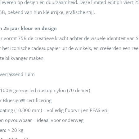
e leveren op design en duurzaamheid. Deze limited edition viert
B, bekend van hun kleurrijke, grafische stijl.
 25 jaar kleur en design
ar vormt 75B de creatieve kracht achter de visuele identiteit van 
r het iconische cadeaupapier uit de winkels, en creëerden een re
hte blikvanger maken.
 verrassend ruim
00% gerecycled ripstop nylon (70 denier)
 Bluesign®-certificering
oating (10.000 mm) – volledig fluorvrij en PFAS-vrij
 en opvouwbaar – ideaal voor onderweg
n: > 20 kg