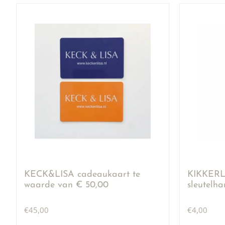
KECK&LISA cadeaukaart te
KIKKERLA
waarde van € 50,00
sleutelh
€
45,00
€
4,00