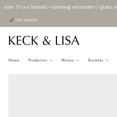
Ga
voor 17 uur besteld = vandaag verzonden | gratis ve
naar
030 2400000
inhoud
Home
Producten
Wonen
Ruimtes