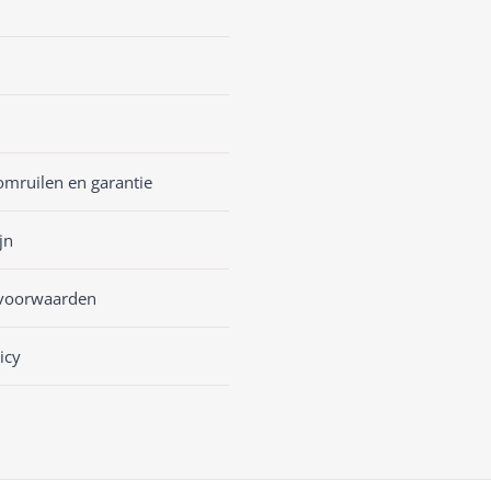
omruilen en garantie
jn
voorwaarden
icy