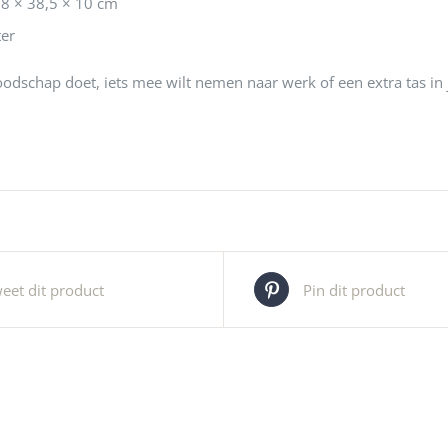
18 × 38,5 × 10 cm
ter
oodschap doet, iets mee wilt nemen naar werk of een extra tas in j
eet dit product
Pin dit product