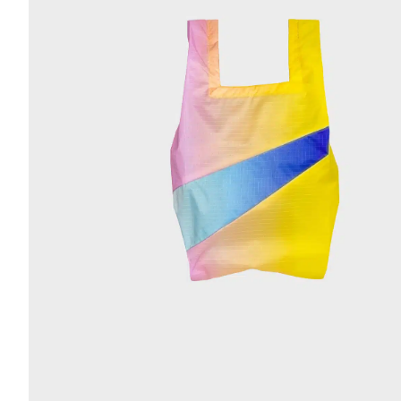
r
4
Ik was e
en ik kw