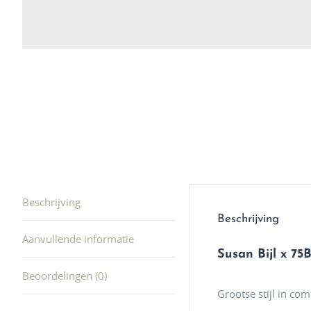
winkel t
hele leu
producte
waard om
gaan! He
ook heel
🩷
Beschrijving
Beschrijving
Aanvullende informatie
Susan Bijl x 7
Beoordelingen (0)
Grootse stijl in co