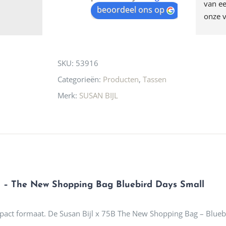
egen! Ze verkopen 
klippen  laten lopen? Waar 
van ee
waitlist
beoordeel ons op
ke en unieke 
moeten nu de design 
onze v
for
n! Echt de moeite 
liefhebbers nu heen? Bijna 
servic
this
 even langs te 
niets meer in 
t personeel was 
Utrecht…..Waardeloos…..
product
SKU:
53916
 aardig en gezellig 
Categorieën:
Producten
,
Tassen
Merk:
SUSAN BIJL
5B – The New Shopping Bag Bluebird Days Small
mpact formaat. De Susan Bijl x 75B The New Shopping Bag – Bluebir