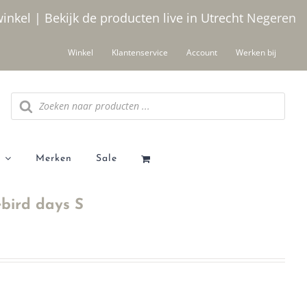
winkel | Bekijk de producten live in Utrecht
Negeren
Winkel
Klantenservice
Account
Werken bij
Producten
zoeken
Merken
Sale
bird days S