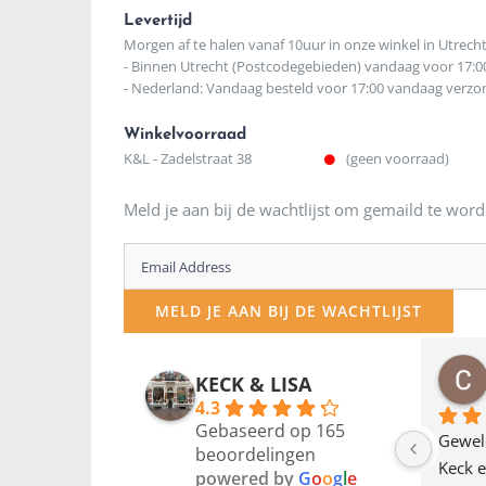
Levertijd
Morgen af te halen vanaf 10uur in onze winkel in Utrech
- Binnen Utrecht (Postcodegebieden) vandaag voor 17:0
- Nederland: Vandaag besteld voor 17:00 vandaag verz
Winkelvoorraad
K&L - Zadelstraat 38
(geen voorraad)
Meld je aan bij de wachtlijst om gemaild te word
Enter
your
MELD JE AAN BIJ DE WACHTLIJST
email
address
osawillemijn
Bauke van Russen Groen
KECK & LISA
 maanden geleden
12 maanden geleden
to
4.3
Gebaseerd op 165
join
en dagje in Utrecht 
Waarom in hemelsnaam 
Gewel
beoordelingen
am deze leuke 
de woonwinkel op de 
Keck e
the
powered by
G
o
o
g
l
e