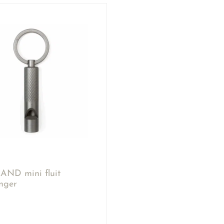
ND mini fluit
anger