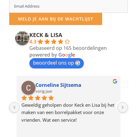
Enter
your
MELD JE AAN BIJ DE WACHTLIJST
email
address
KECK & LISA
4.3
to
Gebaseerd op 165 beoordelingen
join
powered by
G
o
o
g
l
e
beoordeel ons op
the
waitlist
for
Corneline Sijtsema
vorig jaar
this
product
op 
Geweldig geholpen door Keck en Lisa bij het 
de 
maken van een borrelpakket voor onze 
eer 
vrienden. Wat een service!