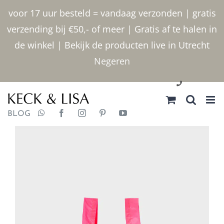
Ga
voor 17 uur besteld = vandaag verzonden | gratis
naar
verzending bij €50,- of meer | Gratis af te halen in
inhoud
de winkel | Bekijk de producten live in Utrecht
Negeren
030 2400000
BLOG