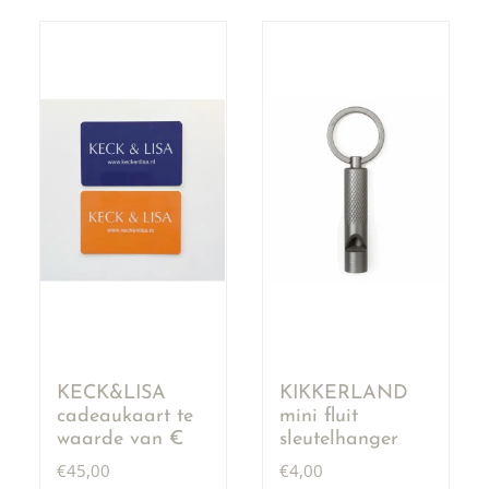
KECK&LISA
KIKKERLAND
cadeaukaart te
mini fluit
waarde van €
sleutelhanger
50,00
€
45,00
€
4,00