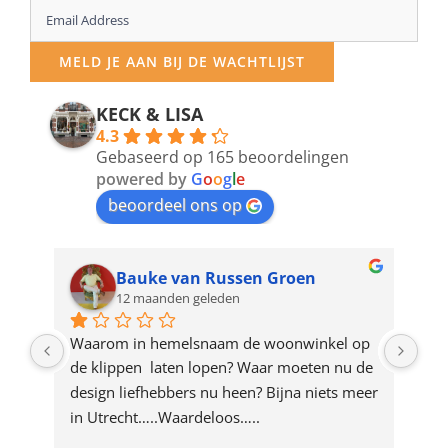
Enter
your
MELD JE AAN BIJ DE WACHTLIJST
email
address
KECK & LISA
4.3
to
Gebaseerd op 165 beoordelingen
join
powered by
G
o
o
g
l
e
beoordeel ons op
the
waitlist
for
Bauke van Russen Groen
12 maanden geleden
this
product
ze 
Waarom in hemelsnaam de woonwinkel op 
Gew
e 
de klippen  laten lopen? Waar moeten nu de 
mak
rd 
design liefhebbers nu heen? Bijna niets meer 
vri
 
in Utrecht…..Waardeloos…..