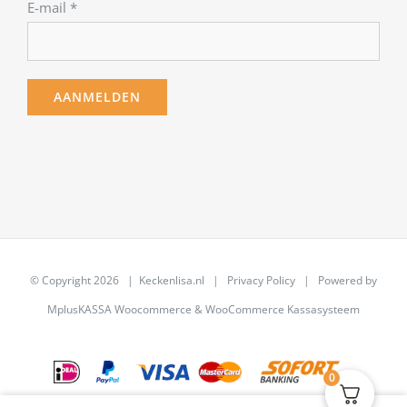
E-mail
*
© Copyright
2026 | Keckenlisa.nl |
Privacy Policy
| Powered by
MplusKASSA Woocommerce
&
WooCommerce Kassasysteem
0