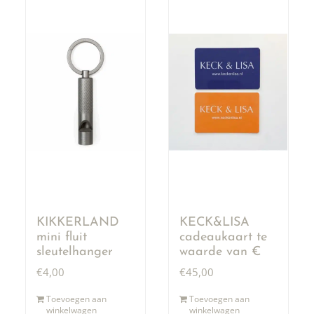
KIKKERLAND
KECK&LISA
mini fluit
cadeaukaart te
sleutelhanger
waarde van €
50,00
€
4,00
€
45,00
Toevoegen aan
Toevoegen aan
winkelwagen
winkelwagen