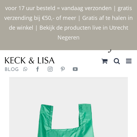
Ga
voor 17 uur besteld = vandaag verzonden | gratis
naar
verzending bij €50,- of meer | Gratis af te halen in
inhoud
de winkel | Bekijk de producten live in Utrecht
Negeren
030 2400000
BLOG