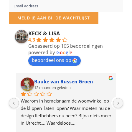
Enter
your
MELD JE AAN BIJ DE WACHTLIJST
email
address
KECK & LISA
4.3
to
Gebaseerd op 165 beoordelingen
join
powered by
G
o
o
g
l
e
beoordeel ons op
the
waitlist
for
Bauke van Russen Groen
12 maanden geleden
this
product
ze 
Waarom in hemelsnaam de woonwinkel op 
Gew
e 
de klippen  laten lopen? Waar moeten nu de 
mak
rd 
design liefhebbers nu heen? Bijna niets meer 
vri
 
in Utrecht…..Waardeloos…..