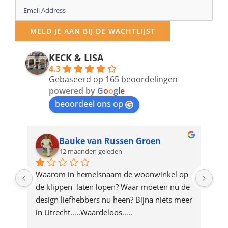
Enter
your
MELD JE AAN BIJ DE WACHTLIJST
email
address
KECK & LISA
4.3
to
Gebaseerd op 165 beoordelingen
join
powered by
G
o
o
g
l
e
beoordeel ons op
the
waitlist
for
Bauke van Russen Groen
12 maanden geleden
this
product
ze 
Waarom in hemelsnaam de woonwinkel op 
Gew
e 
de klippen  laten lopen? Waar moeten nu de 
mak
rd 
design liefhebbers nu heen? Bijna niets meer 
vri
 
in Utrecht…..Waardeloos…..