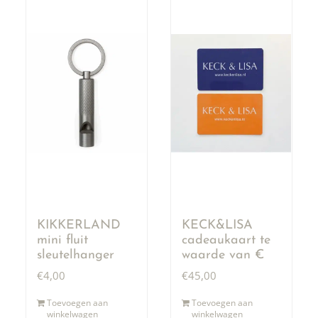
KIKKERLAND
KECK&LISA
mini fluit
cadeaukaart te
sleutelhanger
waarde van €
50,00
€
4,00
€
45,00
Toevoegen aan
Toevoegen aan
winkelwagen
winkelwagen