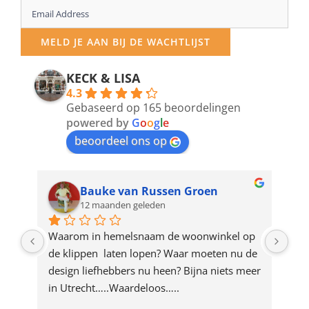
Enter
your
MELD JE AAN BIJ DE WACHTLIJST
email
address
KECK & LISA
4.3
to
Gebaseerd op 165 beoordelingen
join
powered by
G
o
o
g
l
e
beoordeel ons op
the
waitlist
for
Bauke van Russen Groen
12 maanden geleden
this
product
ze 
Waarom in hemelsnaam de woonwinkel op 
Gew
e 
de klippen  laten lopen? Waar moeten nu de 
mak
rd 
design liefhebbers nu heen? Bijna niets meer 
vri
 
in Utrecht…..Waardeloos…..