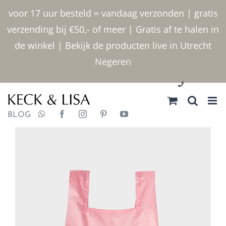
Ga
voor 17 uur besteld = vandaag verzonden | gratis
naar
verzending bij €50,- of meer | Gratis af te halen in
inhoud
de winkel | Bekijk de producten live in Utrecht
Negeren
030 2400000
BLOG