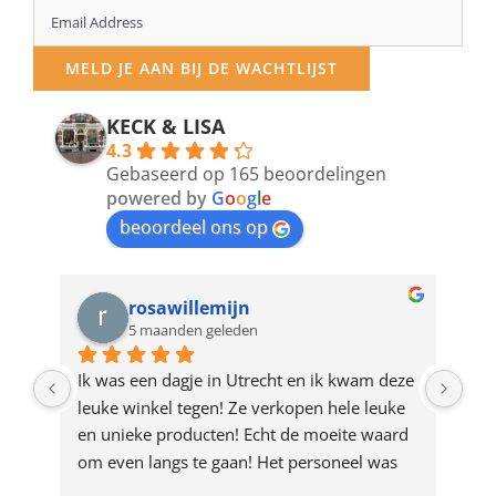
Enter
your
MELD JE AAN BIJ DE WACHTLIJST
email
address
KECK & LISA
4.3
to
Gebaseerd op 165 beoordelingen
join
powered by
G
o
o
g
l
e
beoordeel ons op
the
waitlist
for
rosawillemijn
5 maanden geleden
this
product
Ik was een dagje in Utrecht en ik kwam deze 
Waa
leuke winkel tegen! Ze verkopen hele leuke 
de 
en unieke producten! Echt de moeite waard 
des
om even langs te gaan! Het personeel was 
in 
ook heel aardig en gezellig 🩷