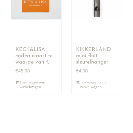
KECK&LISA
KIKKERLAND
cadeaukaart te
mini fluit
waarde van €
sleutelhanger
50,00
€
45,00
€
4,00
Toevoegen aan
Toevoegen aan
winkelwagen
winkelwagen