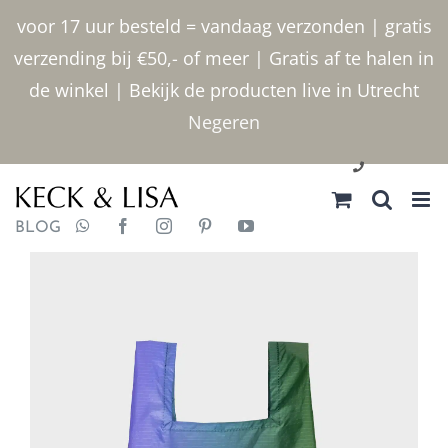
Ga
voor 17 uur besteld = vandaag verzonden | gratis
naar
verzending bij €50,- of meer | Gratis af te halen in
inhoud
de winkel | Bekijk de producten live in Utrecht
Negeren
030 2400000
BLOG