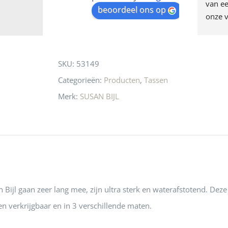
egen! Ze verkopen 
klippen  laten lopen? Waar 
van ee
waitlist
beoordeel ons op
ke en unieke 
moeten nu de design 
onze v
for
n! Echt de moeite 
liefhebbers nu heen? Bijna 
servic
this
 even langs te 
niets meer in 
t personeel was 
Utrecht…..Waardeloos…..
product
SKU:
53149
 aardig en gezellig 
Categorieën:
Producten
,
Tassen
Merk:
SUSAN BIJL
 Bijl gaan zeer lang mee, zijn ultra sterk en waterafstotend. Deze
ren verkrijgbaar en in 3 verschillende maten.