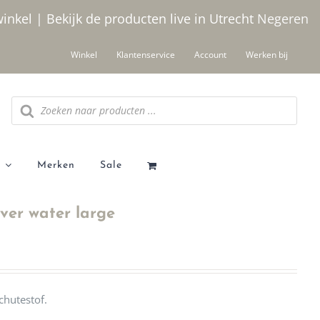
winkel | Bekijk de producten live in Utrecht
Negeren
Winkel
Klantenservice
Account
Werken bij
Producten
zoeken
Merken
Sale
er water large
hutestof.