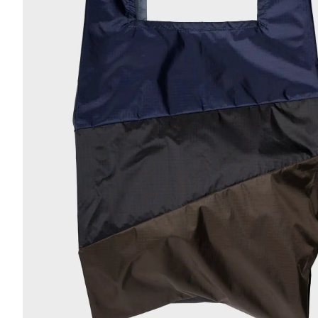
r
4
Ik was e
en ik kw