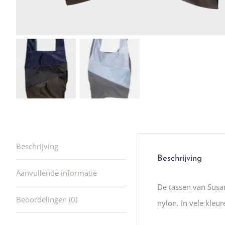
winkel t
hele leu
producte
waard om
gaan! He
ook heel
🩷
Beschrijving
Beschrijving
Aanvullende informatie
De tassen van Susan
Beoordelingen (0)
nylon. In vele kleu