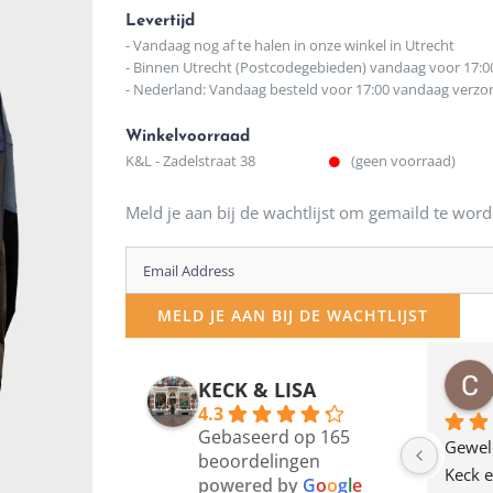
Levertijd
- Vandaag nog af te halen in onze winkel in Utrecht
- Binnen Utrecht (Postcodegebieden) vandaag voor 17:0
- Nederland: Vandaag besteld voor 17:00 vandaag verz
Winkelvoorraad
K&L - Zadelstraat 38
(geen voorraad)
Meld je aan bij de wachtlijst om gemaild te word
Enter
your
MELD JE AAN BIJ DE WACHTLIJST
email
address
osawillemijn
Bauke van Russen Groen
KECK & LISA
 maanden geleden
12 maanden geleden
to
4.3
Gebaseerd op 165
join
en dagje in Utrecht 
Waarom in hemelsnaam 
Gewel
beoordelingen
am deze leuke 
de woonwinkel op de 
Keck e
the
powered by
G
o
o
g
l
e