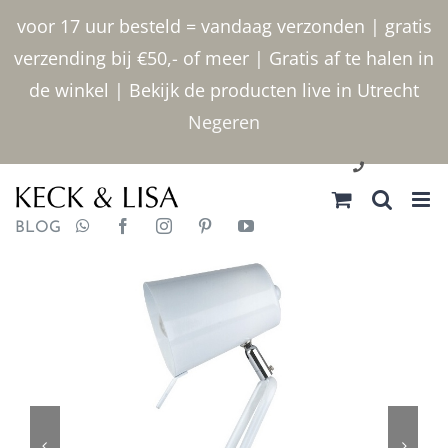
Ga
voor 17 uur besteld = vandaag verzonden | gratis
naar
verzending bij €50,- of meer | Gratis af te halen in
inhoud
de winkel | Bekijk de producten live in Utrecht
Negeren
030 2400000
BLOG