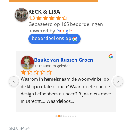
email
address
KECK & LISA
4.3
to
Gebaseerd op 165 beoordelingen
join
powered by
G
o
o
g
l
e
beoordeel ons op
the
waitlist
for
Bauke van Russen Groen
12 maanden geleden
this
product
ze 
Waarom in hemelsnaam de woonwinkel op 
Gew
e 
de klippen  laten lopen? Waar moeten nu de 
mak
rd 
design liefhebbers nu heen? Bijna niets meer 
vri
 
in Utrecht…..Waardeloos…..
SKU:
8434