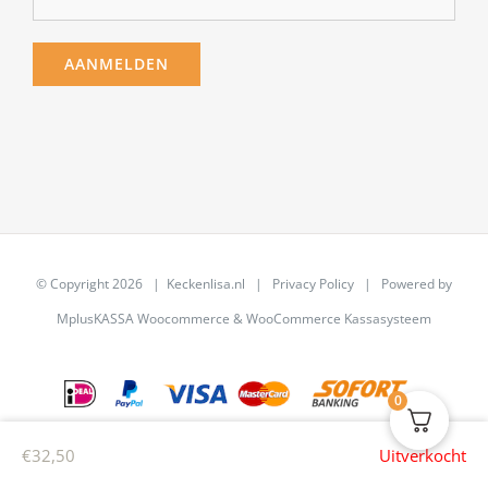
© Copyright
2026 | Keckenlisa.nl |
Privacy Policy
| Powered by
MplusKASSA Woocommerce
&
WooCommerce Kassasysteem
0
€
32,50
Uitverkocht