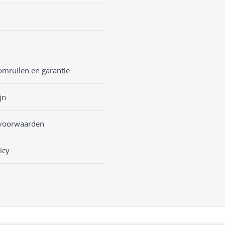
omruilen en garantie
jn
voorwaarden
icy