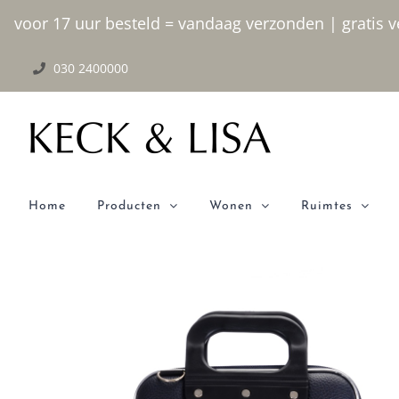
Ga
voor 17 uur besteld = vandaag verzonden | gratis ve
naar
030 2400000
inhoud
Home
Producten
Wonen
Ruimtes