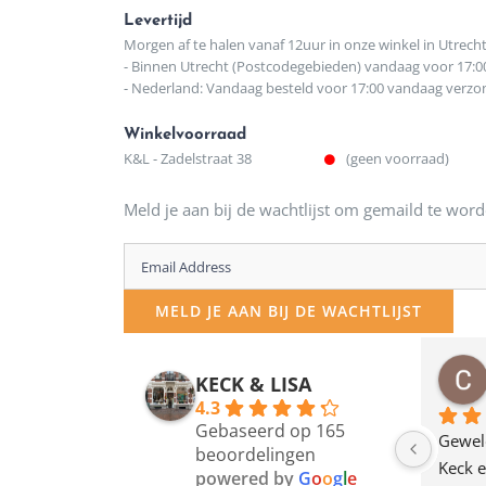
Levertijd
Morgen af te halen vanaf 12uur in onze winkel in Utrech
- Binnen Utrecht (Postcodegebieden) vandaag voor 17:0
- Nederland: Vandaag besteld voor 17:00 vandaag verz
Winkelvoorraad
K&L - Zadelstraat 38
(geen voorraad)
Meld je aan bij de wachtlijst om gemaild te word
Enter
your
MELD JE AAN BIJ DE WACHTLIJST
email
address
osawillemijn
Bauke van Russen Groen
KECK & LISA
 maanden geleden
12 maanden geleden
to
4.3
Gebaseerd op 165
join
en dagje in Utrecht 
Waarom in hemelsnaam 
Gewel
beoordelingen
am deze leuke 
de woonwinkel op de 
Keck e
the
powered by
G
o
o
g
l
e