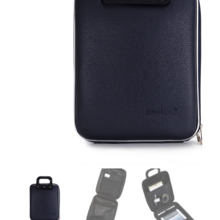
r
4
Ik was e
en ik kw