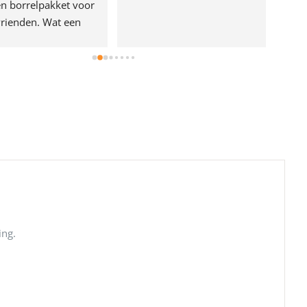
n borrelpakket voor 
rienden. Wat een 
e!
ing.