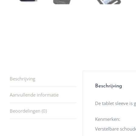
winkel t
hele leu
producte
waard om
gaan! He
ook heel
🩷
Beschrijving
Beschrijving
Aanvullende informatie
De tablet sleeve is
Beoordelingen (0)
Kenmerken:
Verstelbare schoud