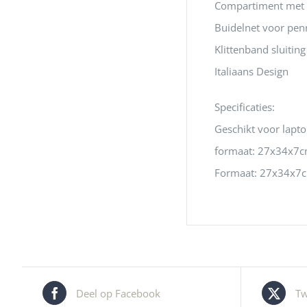
Compartiment met 
Buidelnet voor penn
Klittenband sluiting
Italiaans Design
Specificaties:
Geschikt voor lapto
formaat: 27x34x7
Formaat: 27x34x7
Deel op Facebook
Tw