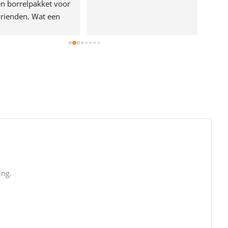
n borrelpakket voor 
rienden. Wat een 
e!
ing.