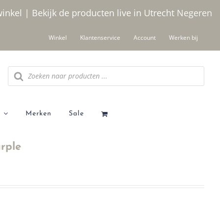
winkel | Bekijk de producten live in Utrecht
Negeren
Winkel
Klantenservice
Account
Werken bij
Producten
zoeken
Merken
Sale
urple