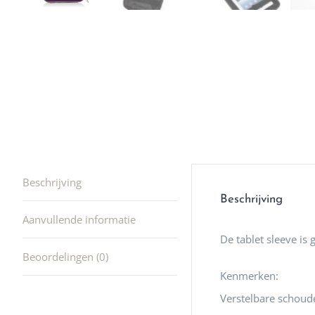
winkel t
hele leu
producte
waard om
gaan! He
ook heel
🩷
Beschrijving
Beschrijving
Aanvullende informatie
De tablet sleeve is
Beoordelingen (0)
Kenmerken:
Verstelbare schoud