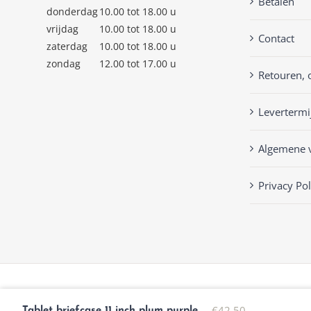
Betalen
donderdag
10.00 tot 18.00 u
vrijdag
10.00 tot 18.00 u
Contact
zaterdag
10.00 tot 18.00 u
zondag
12.00 tot 17.00 u
Retouren, 
Levertermi
Algemene 
Privacy Pol
© Copyright
2026 | Keckenlisa.nl |
Privacy Policy
| Powered by
Mplu
€
42,50
Tablet briefcase 11 inch plum purple