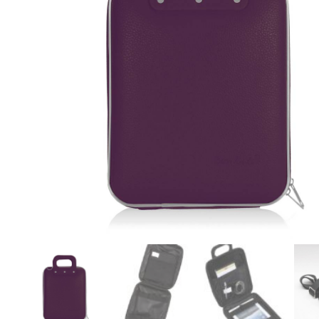
r
4
Ik was e
en ik kw