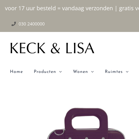
Ga
voor 17 uur besteld = vandaag verzonden | gratis ve
naar
030 2400000
inhoud
Home
Producten
Wonen
Ruimtes