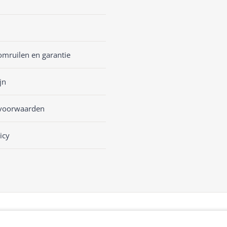
omruilen en garantie
jn
voorwaarden
icy
sKASSA Woocommerce
&
WooCommerce Kassasysteem