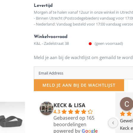
Levertijd
Morgen af te halen vanaf 12uur in onze winkel in Utrech
- Binnen Utrecht (Postcodegebieden) vandaag voor 17:0
- Nederland: Vandaag besteld voor 17:00 vandaag verz
Winkelvoorraad
K&L - Zadelstraat 38
(geen voorraad)
Meld je aan bij de wachtlijst om gemaild te word
Enter
your
MELD JE AAN BIJ DE WACHTLIJST
email
address
osawillemijn
Bauke van Russen Groen
KECK & LISA
 maanden geleden
12 maanden geleden
to
4.3
Gebaseerd op 165
join
en dagje in Utrecht 
Waarom in hemelsnaam 
Gewel
beoordelingen
am deze leuke 
de woonwinkel op de 
Keck e
the
powered by
G
o
o
g
l
e