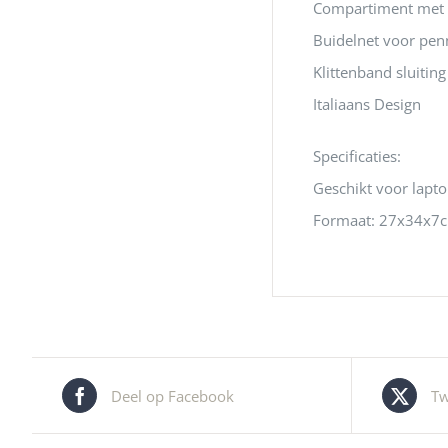
Compartiment met 
Buidelnet voor penn
Klittenband sluiting
Italiaans Design
Specificaties:
Geschikt voor lapto
Formaat: 27x34x7
Deel op Facebook
Tw