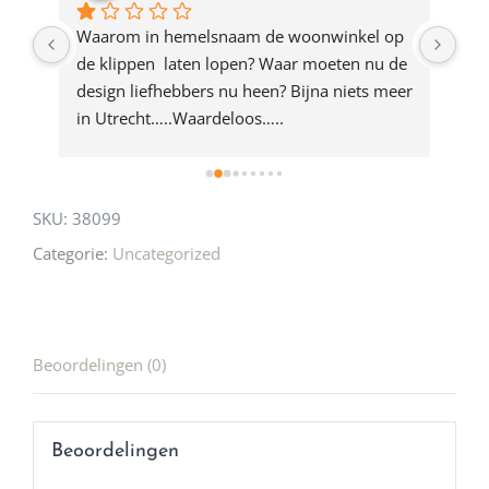
product
ze 
Waarom in hemelsnaam de woonwinkel op 
Gew
e 
de klippen  laten lopen? Waar moeten nu de 
mak
rd 
design liefhebbers nu heen? Bijna niets meer 
vri
 
in Utrecht…..Waardeloos…..
SKU:
38099
Categorie:
Uncategorized
Beoordelingen (0)
Beoordelingen