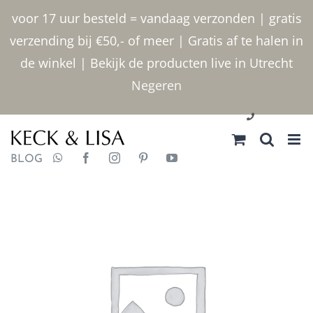
Ga
voor 17 uur besteld = vandaag verzonden | gratis
naar
verzending bij €50,- of meer | Gratis af te halen in
inhoud
de winkel | Bekijk de producten live in Utrecht
Negeren
030 2400000
BLOG