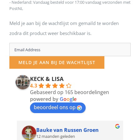
- Nederland: Vandaag besteld voor 17:00 vandaag verzonden met
PostNL
Meld je aan bij de wachtlijst om gemaild te worden
zodra dit product weer beschikbaar is.
Enter
your
MELD JE AAN BIJ DE WACHTLIJST
email
address
KECK & LISA
4.3
to
Gebaseerd op 165 beoordelingen
join
powered by
G
o
o
g
l
e
beoordeel ons op
the
waitlist
for
Bauke van Russen Groen
12 maanden geleden
this