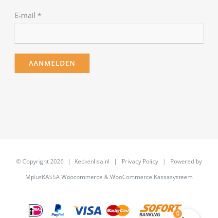
E-mail
*
© Copyright
2026 | Keckenlisa.nl |
Privacy Policy
| Powered by
MplusKASSA Woocommerce
&
WooCommerce Kassasysteem
0