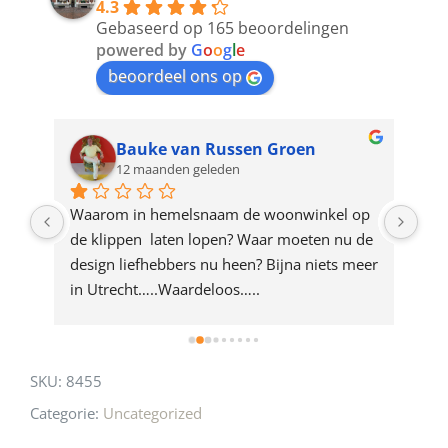
4.3
to
Gebaseerd op 165 beoordelingen
join
powered by
G
o
o
g
l
e
beoordeel ons op
the
waitlist
for
Bauke van Russen Groen
12 maanden geleden
this
product
ze 
Waarom in hemelsnaam de woonwinkel op 
Gew
e 
de klippen  laten lopen? Waar moeten nu de 
mak
rd 
design liefhebbers nu heen? Bijna niets meer 
vri
 
in Utrecht…..Waardeloos…..
SKU:
8455
Categorie:
Uncategorized