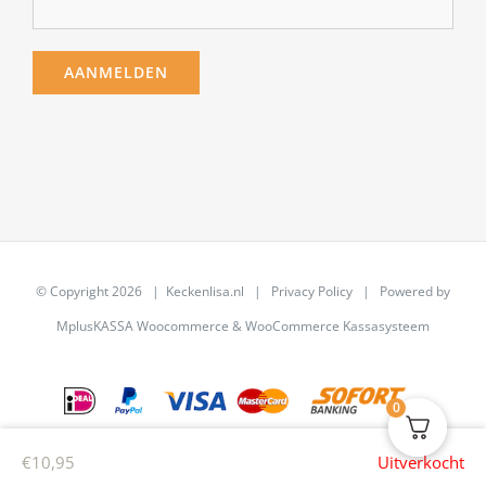
© Copyright
2026 | Keckenlisa.nl |
Privacy Policy
| Powered by
MplusKASSA Woocommerce
&
WooCommerce Kassasysteem
0
€
10,95
Uitverkocht