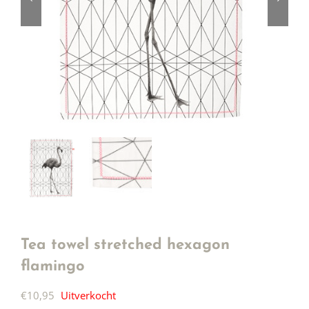
Tea towel stretched hexagon
flamingo
€
10,95
Uitverkocht