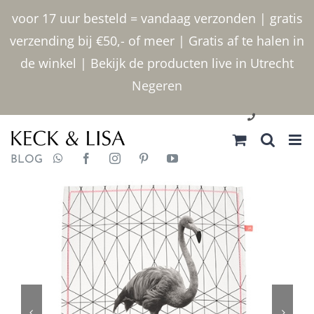
Ga
voor 17 uur besteld = vandaag verzonden | gratis
naar
verzending bij €50,- of meer | Gratis af te halen in
inhoud
de winkel | Bekijk de producten live in Utrecht
Negeren
030 2400000
BLOG