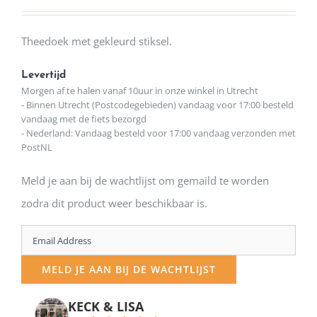
Theedoek met gekleurd stiksel.
Levertijd
Morgen af te halen vanaf 10uur in onze winkel in Utrecht
- Binnen Utrecht (Postcodegebieden) vandaag voor 17:00 besteld
vandaag met de fiets bezorgd
- Nederland: Vandaag besteld voor 17:00 vandaag verzonden met
PostNL
Meld je aan bij de wachtlijst om gemaild te worden
zodra dit product weer beschikbaar is.
Enter
your
MELD JE AAN BIJ DE WACHTLIJST
email
address
KECK & LISA