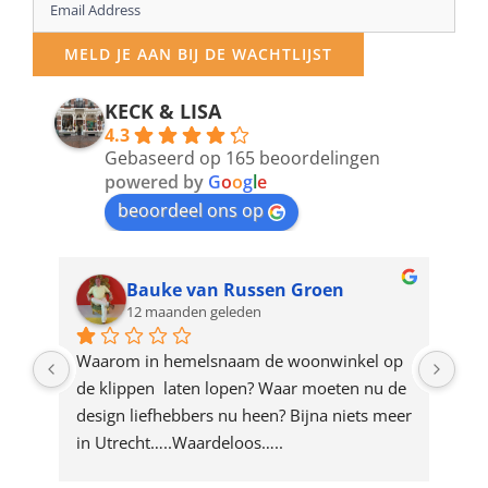
Enter
your
MELD JE AAN BIJ DE WACHTLIJST
email
address
KECK & LISA
4.3
to
Gebaseerd op 165 beoordelingen
join
powered by
G
o
o
g
l
e
beoordeel ons op
the
waitlist
for
Bauke van Russen Groen
12 maanden geleden
this
product
ze 
Waarom in hemelsnaam de woonwinkel op 
Gew
e 
de klippen  laten lopen? Waar moeten nu de 
mak
rd 
design liefhebbers nu heen? Bijna niets meer 
vri
 
in Utrecht…..Waardeloos…..