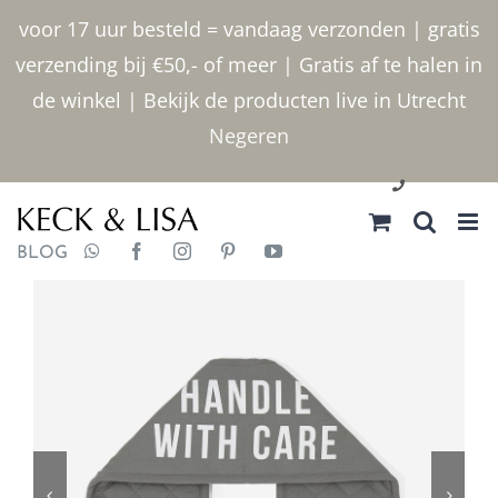
Ga
voor 17 uur besteld = vandaag verzonden | gratis
naar
verzending bij €50,- of meer | Gratis af te halen in
inhoud
de winkel | Bekijk de producten live in Utrecht
Negeren
030 2400000
BLOG