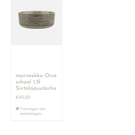
marimekko Oiva
schaal 1,5l
Siirtolapuutarha
terra & zwart
€
49,00
Toevoegen aan
winkelwagen