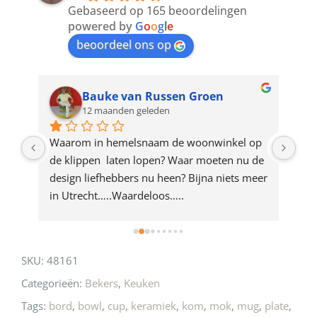
to
Gebaseerd op 165 beoordelingen
join
powered by
G
o
o
g
l
e
beoordeel ons op
the
waitlist
for
Bauke van Russen Groen
12 maanden geleden
this
product
ze 
Waarom in hemelsnaam de woonwinkel op 
Gew
e 
de klippen  laten lopen? Waar moeten nu de 
mak
rd 
design liefhebbers nu heen? Bijna niets meer 
vri
 
in Utrecht…..Waardeloos…..
SKU:
48161
Categorieën:
Bekers
,
Keuken
Tags:
bord
,
bowl
,
cup
,
keramiek
,
kom
,
mok
,
mug
,
plate
,