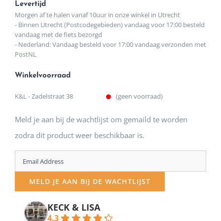
Levertijd
Morgen af te halen vanaf 10uur in onze winkel in Utrecht
- Binnen Utrecht (Postcodegebieden) vandaag voor 17:00 besteld
vandaag met de fiets bezorgd
- Nederland: Vandaag besteld voor 17:00 vandaag verzonden met
PostNL
Winkelvoorraad
K&L - Zadelstraat 38
(geen voorraad)
Meld je aan bij de wachtlijst om gemaild te worden
zodra dit product weer beschikbaar is.
Enter
your
MELD JE AAN BIJ DE WACHTLIJST
email
address
KECK & LISA
4.3