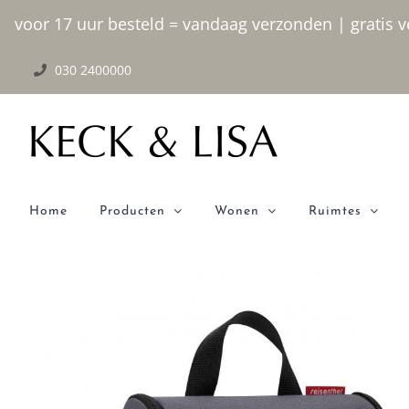
Ga
voor 17 uur besteld = vandaag verzonden | gratis ve
naar
030 2400000
inhoud
Home
Producten
Wonen
Ruimtes