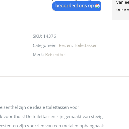
egen! Ze verkopen 
klippen  laten lopen? Waar 
van ee
waitlist
beoordeel ons op
ke en unieke 
moeten nu de design 
onze v
for
n! Echt de moeite 
liefhebbers nu heen? Bijna 
servic
this
 even langs te 
niets meer in 
t personeel was 
Utrecht…..Waardeloos…..
product
SKU:
14376
 aardig en gezellig 
Categorieën:
Reizen
,
Toilettassen
Merk:
Reisenthel
isenthel zijn dé ideale toilettassen voor
voor thuis! De toilettassen zijn gemaakt van stevig,
yester, en zijn voorzien van een metalen ophanghaak.