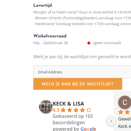
Levertijd
Morgen af te halen vanaf 10uur in onze winkel in Utrech
- Binnen Utrecht (Postcodegebieden) vandaag voor 17:0
- Nederland: Vandaag besteld voor 17:00 vandaag verz
Winkelvoorraad
K&L - Zadelstraat 38
(geen voorraad)
Meld je aan bij de wachtlijst om gemaild te word
Enter
your
MELD JE AAN BIJ DE WACHTLIJST
email
address
osawillemijn
Bauke van Russen Groen
KECK & LISA
 maanden geleden
12 maanden geleden
to
4.3
Gebaseerd op 165
join
en dagje in Utrecht 
Waarom in hemelsnaam 
Gewel
beoordelingen
am deze leuke 
de woonwinkel op de 
Keck e
the
powered by
G
o
o
g
l
e