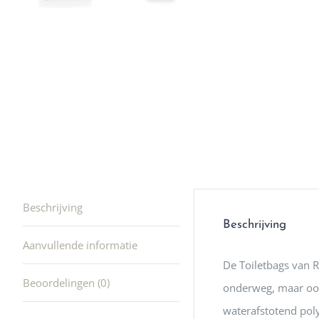
winkel t
hele leu
producte
waard om
gaan! He
ook heel
🩷
Beschrijving
Beschrijving
Aanvullende informatie
De Toiletbags van Re
Beoordelingen (0)
onderweg, maar ook 
waterafstotend pol