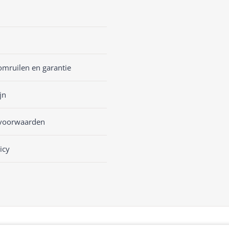
omruilen en garantie
jn
voorwaarden
icy