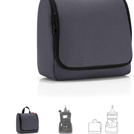
r
4
Ik was e
en ik kw