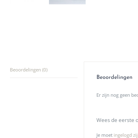
waard om
gaan! He
ook heel
🩷
Beoordelingen (0)
Beoordelingen
Er zijn nog geen be
Wees de eerste o
Je moet
ingelogd zi