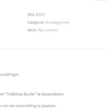
this
 even langs te 
niets meer in 
t personeel was 
Utrecht…..Waardeloos…..
product
SKU:
6167
 aardig en gezellig 
Categorie:
Uncategorized
Merk:
Rex London
oordelingen.
m “Toilettas bicyle” te beoordelen
jn
om een beoordeling te plaatsen.