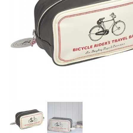
r
4
Ik was e
en ik kw
winkel t
hele leu
producte