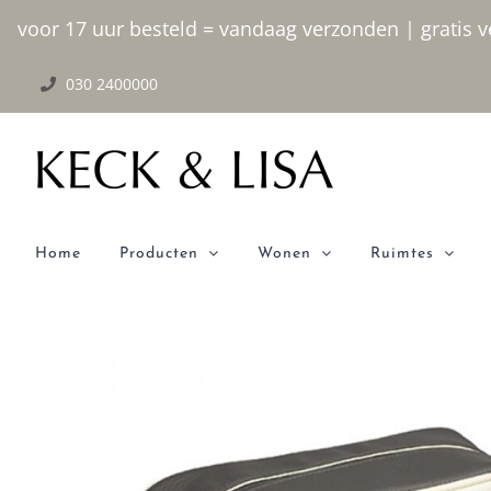
Ga
voor 17 uur besteld = vandaag verzonden | gratis ve
naar
030 2400000
inhoud
Home
Producten
Wonen
Ruimtes