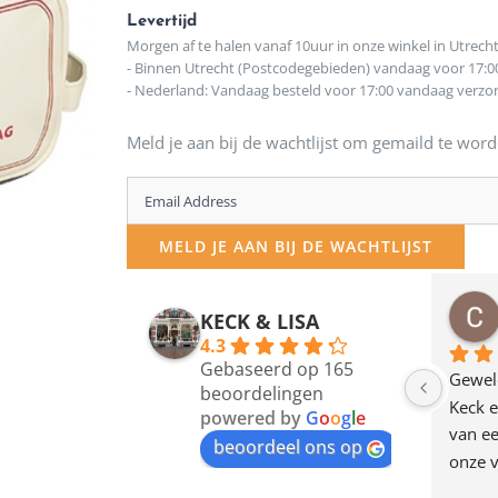
Levertijd
Morgen af te halen vanaf 10uur in onze winkel in Utrech
- Binnen Utrecht (Postcodegebieden) vandaag voor 17:0
- Nederland: Vandaag besteld voor 17:00 vandaag verz
Meld je aan bij de wachtlijst om gemaild te word
Enter
your
MELD JE AAN BIJ DE WACHTLIJST
email
address
osawillemijn
Bauke van Russen Groen
KECK & LISA
 maanden geleden
12 maanden geleden
to
4.3
Gebaseerd op 165
join
en dagje in Utrecht 
Waarom in hemelsnaam 
Gewel
beoordelingen
am deze leuke 
de woonwinkel op de 
Keck e
the
powered by
G
o
o
g
l
e
egen! Ze verkopen 
klippen  laten lopen? Waar 
van ee
waitlist
beoordeel ons op
ke en unieke 
moeten nu de design 
onze v
for
n! Echt de moeite 
liefhebbers nu heen? Bijna 
servic