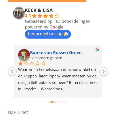
email
address
KECK & LISA
4.3
to
Gebaseerd op 165 beoordelingen
join
powered by
G
o
o
g
l
e
beoordeel ons op
the
waitlist
for
Bauke van Russen Groen
12 maanden geleden
this
product
ze 
Waarom in hemelsnaam de woonwinkel op 
Gew
e 
de klippen  laten lopen? Waar moeten nu de 
mak
rd 
design liefhebbers nu heen? Bijna niets meer 
vri
 
in Utrecht…..Waardeloos…..
SKU:
14367