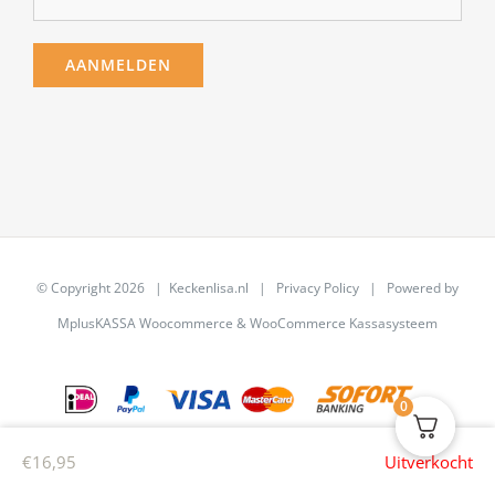
© Copyright
2026 | Keckenlisa.nl |
Privacy Policy
| Powered by
MplusKASSA Woocommerce
&
WooCommerce Kassasysteem
0
€
16,95
Uitverkocht