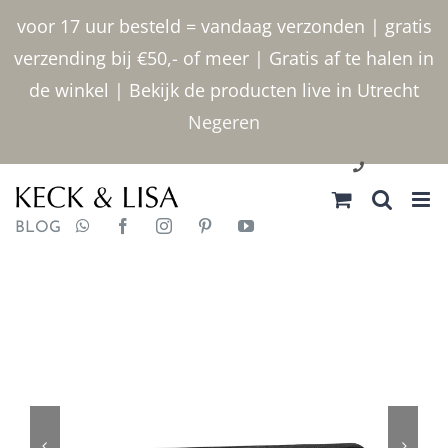
Ga
voor 17 uur besteld = vandaag verzonden | gratis
naar
verzending bij €50,- of meer | Gratis af te halen in
inhoud
de winkel | Bekijk de producten live in Utrecht
Negeren
030 2400000
BLOG