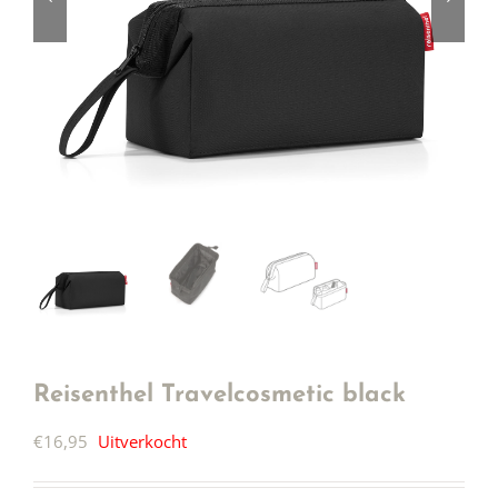
Reisenthel Travelcosmetic black
€
16,95
Uitverkocht