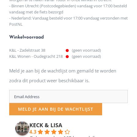
- Binnen Utrecht (Postcodegebieden) vandaag voor 17:00 besteld
vandaag met de fiets bezorgd
- Nederland: Vandaag besteld voor 17:00 vandaag verzonden met
PostNL
Winkelvoorraad
K&L - Zadelstraat 38
(geen voorraad)
K&L Wonen - Oudegracht 218
(geen voorraad)
Meld je aan bij de wachtlijst om gemaild te worden
zodra dit product weer beschikbaar is.
Enter
your
MELD JE AAN BIJ DE WACHTLIJST
email
address
KECK & LISA
4.3
to