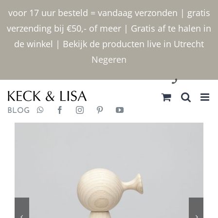
Ga
voor 17 uur besteld = vandaag verzonden | gratis
naar
verzending bij €50,- of meer | Gratis af te halen in
inhoud
de winkel | Bekijk de producten live in Utrecht
Negeren
030 2400000
BLOG