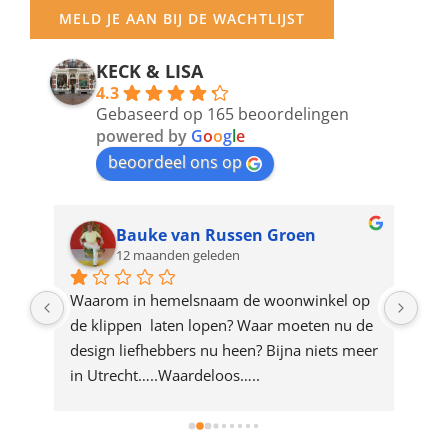
your
MELD JE AAN BIJ DE WACHTLIJST
email
address
KECK & LISA
4.3
to
Gebaseerd op 165 beoordelingen
join
powered by
G
o
o
g
l
e
beoordeel ons op
the
waitlist
for
Bauke van Russen Groen
12 maanden geleden
this
product
ze 
Waarom in hemelsnaam de woonwinkel op 
Gew
e 
de klippen  laten lopen? Waar moeten nu de 
mak
rd 
design liefhebbers nu heen? Bijna niets meer 
vri
 
in Utrecht…..Waardeloos…..