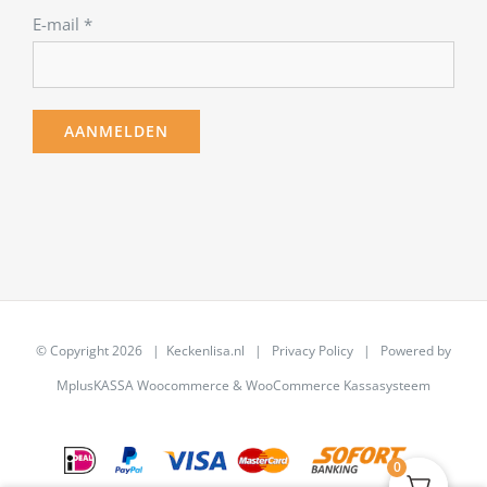
E-mail
*
© Copyright
2026 | Keckenlisa.nl |
Privacy Policy
| Powered by
MplusKASSA Woocommerce
&
WooCommerce Kassasysteem
0